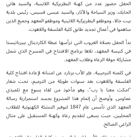
الحفل حضور عدد من كهنة البطريركية اللاتينية، والسيد هاني
الحايك، وزير السياحة والآثار، والسيد عيسى قسيس، رئيس بلدية
بيت جالا، وموظفو البطريركية اللاتينية وموظفو المعهد وجميع الذين
ساهموا في أعمال تجديد طابق كلية الفلسفة واللاهوت
.
بدأ الحفل بصلاة الغروب التي ترأسها غبطة الكاردينال بييرباتيستا
في كنيسة المعهد، تلاها برنامج الافتتاح في المسرح الذي شمل
مشاركة جوقة الرعاة وطلاب المعهد.
في كلمته الترحيبية، عبّر الأب برنارد عن امتنانه لإعادة افتتاح كلية
الفلسفة واللاهوت بعد سنوات طويلة من الترميم، تحت شعار
"امكث معنا يا رب"، وهو مأخوذ من لقاء يسوع مع تلميذي
عماوس. وأوضح أن إتمام هذا المشروع يجسد استمرارية رسالة
المعهد الذي تأسس عام 1847 لتوفير التنشئة الكهنوتية للطلاب
المحليين، حيث يسعى لتقديم رعاة وكهنة المستقبل على مثال
الراعي الصالح.