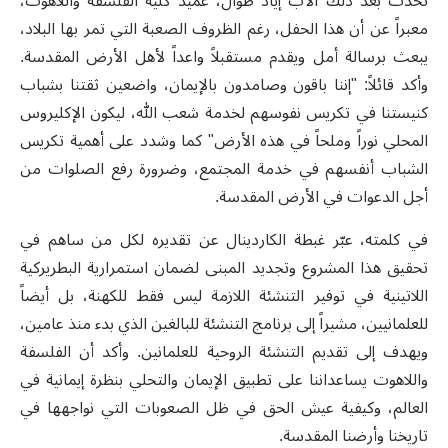
تحدث بعد ذلك الأب إياد طوال، عميد كلية الفلسفة واللاهوت،
معبراً عن أن هذا الحفل، رغم الظروف الصعبة التي تمر بها البلاد،
يبعث برسالة أمل ويقدم مستقبلاً واعداً لأهل الأرض المقدسة.
وأكد قائلاً: "إننا باقون وصامدون بالإيمان، واضعين ثقتنا بشباب
كنيستنا في تكريس نفوسهم لخدمة شعب الله، ليكون الإكليروس
المحلي نوراً وملحاً في هذه الأرض
"
كما
وشدد على أهمية تكريس
الشباب أنفسهم في خدمة المجتمع، وضرورة رفع الصلوات من
أجل الدعوات في الأرض المقدسة.
في كلمته، عبّر غبطة الكاردينال عن تقديره لكل من ساهم في
تحقيق هذا المشروع وتجديد المبنى لضمان استمرارية البطريركية
اللاتينية في توفير التنشئة اللازمة ليس فقط للكهنة، بل أيضاً
للعلمانيين، مشيراً إلى برنامج التنشئة للبالغين الذي بدء منذ عامين،
ويهدف إلى تقديم التنشئة الروحية للعلمانين. وأكد أن الفلسفة
واللاهوت يساعداننا على تطبيق الإيمان والتحلي بنظرة إيمانية في
العالم، وكيفية عيش الحق في ظل الصعوبات التي نواجهها في
تاريخنا وأرضنا المقدسة
.