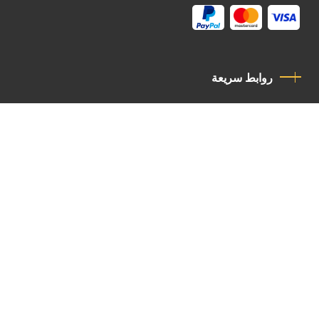
روابط سريعة
سياسة الخصوصية
مدونة قواعد السلوك
اتصل بنا
Latin Patriarchate Road
P.O.B 14152, Jerusalem 9114101
Tel
: +972 (2) 6471400
Email:
Chancellery@lpj.org