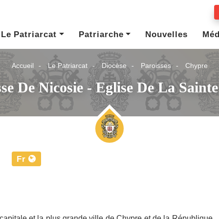
Le Patriarcat
Patriarche
Nouvelles
Méd
Accueil
Le Patriarcat
Diocèse
Paroisses
Chypre
se De Nicosie - Eglise De La Saint
Fr
apitale et la plus grande ville de Chypre et de la République