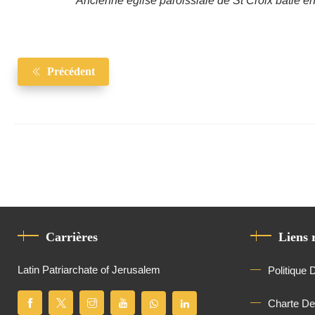
Ancienne église paroissiale de St Croix bâtie en
Précédent
Carrières
Liens 
Latin Patriarchate of Jerusalem
Politique 
Charte D