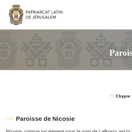
Parois
Chypre
Paroisse de Nicosie
Nicosie, connue localement sous le nom de Lefkosia, est la c