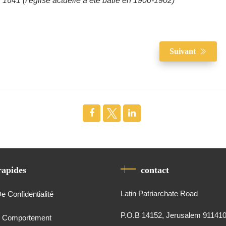
 1641 (l'église actuelle a été bâtie en 1900-1902)
Suivant
rapides
contact
Latin Patriarchate Road
De Confidentialité
P.O.B 14152, Jerusalem 91141
e Comportement