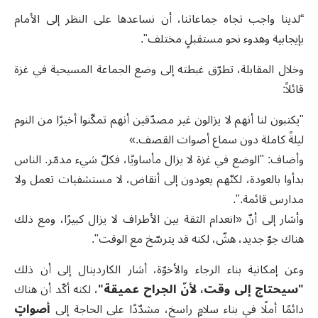
“لدينا واجب تجاه جماعاتنا، أن نساعدها على النظر إلى الأمام
بإيجابية وهدوء نحو مستقبلٍ مختلف".
وخلال المقابلة، تطرّق غبطته إلى وضع الجماعة المسيحية في غزة
قائلاً:
"يكتبون لنا أنهم لا يزالون غير مصدّقين أنهم تمكّنوا أخيرًا من النوم
ليلةً كاملة دون سماع أصوات القصف.»
وأضاف: "الوضع في غزة لا يزال مأساويًا، فكلّ شيء مدمّر. الناس
بدأوا بالعودة، لكنّهم يعودون إلى أنقاض، لا مستشفيات تعمل ولا
مدارس قائمة.".
وأشار إلى أنّ «انعدام الثقة بين الأطراف لا يزال كبيرًا، ومع ذلك
هناك جوّ جديد، هشّ، لكنه قد يترسّخ مع الوقت".
وعن إمكانية بناء الرجاء والأخوّة، أشار الكاردينال إلى أن ذلك
"
سيحتاج إلى وقت، لأنّ الجراح عميقة
"
، لكنه أكّد أن هناك
دائمًا أملًا في بناء سلامٍ راسخ، مشدّدًا على الحاجة إلى
أصواتٍ