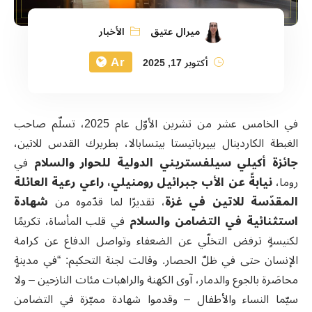
ميرال عتيق
الأخبار
Ar
أكتوبر 17, 2025
في الخامس عشر من تشرين الأوّل عام 2025، تسلّم صاحب
الغبطة الكاردينال بييرباتيستا بيتسابالا، بطريرك القدس للاتين،
جائزة أكيلي سيلفستريني الدولية للحوار والسلام
في
روما،
نيابةً عن الأب جبرائيل رومنيلي، راعي رعية العائلة
المقدّسة للاتين في غزة
، تقديرًا لما قدّموه من
شهادة
استثنائية في التضامن والسلام
في قلب المأساة، تكريمًا
لكنيسةٍ ترفض التخلّي عن الضعفاء وتواصل الدفاع عن كرامة
الإنسان حتى في ظلّ الحصار. وقالت لجنة التحكيم: “في مدينةٍ
محاصَرة بالجوع والدمار، آوى الكهنة والراهبات مئات النازحين – ولا
سيّما النساء والأطفال – وقدموا شهادة مميّزة في التضامن