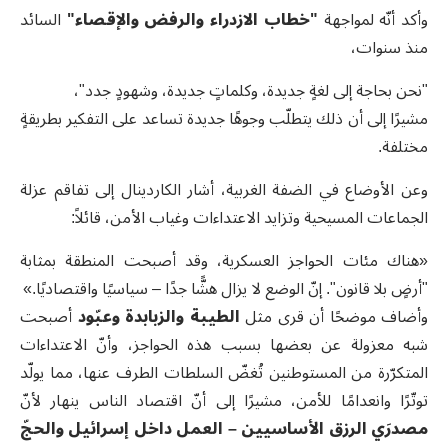
وأكد أنّه لمواجهة
"
خطاب الازدراء والرفض والإقصاء
"
السائد
منذ سنوات،
"نحن بحاجة إلى لغةٍ جديدة، وكلماتٍ جديدة، وشهودٍ جدد"،
مشيرًا إلى أن ذلك يتطلّب وجوهًا جديدة تساعد على التفكير بطريقةٍ
مختلفة.
وعن الأوضاع في الضفة الغربية، أشار الكاردينال إلى تفاقم عزلة
الجماعات المسيحية وتزايد الاعتداءات وغياب الأمن، قائلاً:
«هناك مئات الحواجز العسكرية، وقد أصبحت المنطقة بمثابة
"أرضٍ بلا قانون". إنّ الوضع لا يزال هشًّا جدًا – سياسيًا واقتصاديًا.»
وأضاف موضحًا أن قرى مثل
الطيبة والزبابدة وعبّود
أصبحت
شبه معزولة عن بعضها بسبب هذه الحواجز، وأنّ الاعتداءات
المتكرّرة من المستوطنين تُغضّ السلطات الطرف عنها، مما يولّد
توتّرًا وانعدامًا للأمن، مشيرًا إلى أنّ اقتصاد الناس ينهار لأنّ
مصدرَي الرزق الأساسيين – العمل داخل إسرائيل والحجّ