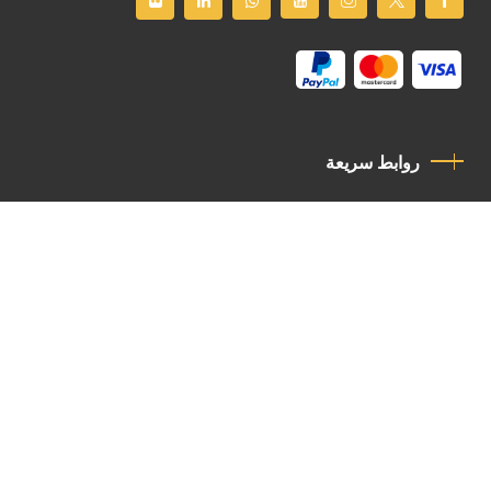
روابط سريعة
سياسة الخصوصية
مدونة قواعد السلوك
اتصل بنا
Latin Patriarchate Road
P.O.B 14152, Jerusalem 9114101
Tel
: +972 (2) 6471400