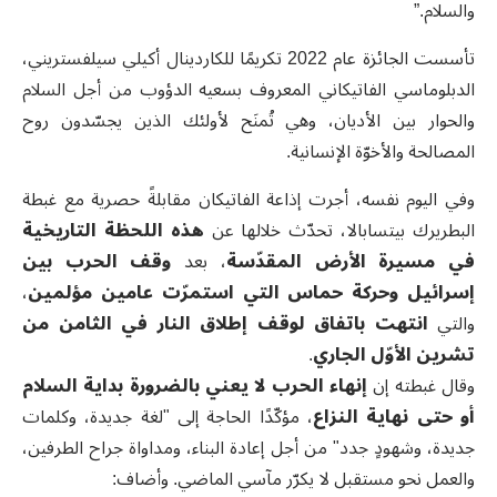
والسلام.”
تأسست الجائزة عام 2022 تكريمًا للكاردينال أكيلي سيلفستريني،
الدبلوماسي الفاتيكاني المعروف بسعيه الدؤوب من أجل السلام
والحوار بين الأديان، وهي تُمنَح لأولئك الذين يجسّدون روح
المصالحة والأخوّة الإنسانية.
وفي اليوم نفسه، أجرت إذاعة الفاتيكان مقابلةً حصرية مع غبطة
البطريرك بيتسابالا، تحدّث خلالها عن
هذه اللحظة التاريخية
في مسيرة الأرض المقدّسة
، بعد
وقف الحرب بين
إسرائيل وحركة حماس التي استمرّت عامين مؤلمين
،
والتي
انتهت باتفاق لوقف إطلاق النار في الثامن من
تشرين الأوّل الجاري
.
وقال غبطته إن
إنهاء الحرب لا يعني بالضرورة بداية السلام
أو حتى نهاية النزاع
، مؤكّدًا الحاجة إلى "لغة جديدة، وكلمات
جديدة، وشهودٍ جدد" من أجل إعادة البناء، ومداواة جراح الطرفين،
والعمل نحو مستقبل لا يكرّر مآسي الماضي. وأضاف: