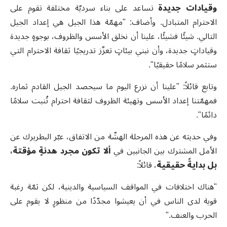
وقيادات جديدة
تساعد على بناء سرديّة مختلفة تقوم على
الاحترام المتبادل. وأضاف: "مهمّة هذا الجيل هي إعداد الجيل
التالي. شيئًا فشيئًا، علينا أن نخلق الأسس والظروف، بوجوهٍ جديدة
وقياداتٍ جديدة، وأن نبني بيئاتٍ تعزّز تدريجيًا ثقافة الاحترام التي
ستثمر سلامًا حقيقيًا".
وتابع قائلاً: "علينا أن نزرع اليوم ما سيحصد الجيل القادم ثماره.
فمهمّتنا إعداد الأسس وتهيئة الظروف لثقافة احترام تُنبت سلامًا
دائمًا".
وفي حديثه عن هذه المرحلة الهشّة من الاتفاق، عبّر البطريرك عن
الأمل المشترك بين الجانبين في
ألا تكون مجرد هدنةٍ مؤقتة،
بل بدايةً حقيقية
، قائلاً:
"هناك اختلافات في المواقف السياسية والدينية، لكن ثمّة رغبة
قوية لدى الناس في أن يعيشوا مجدّدًا من منظورٍ لا يقوم على
الحرب والعنف."