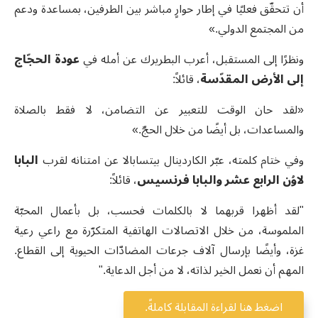
أن تتحقّق فعليًا في إطار حوارٍ مباشر بين الطرفين، بمساعدة ودعم
من المجتمع الدولي.»
ونظرًا إلى المستقبل، أعرب البطريرك عن أمله في
عودة الحجّاج
إلى الأرض المقدّسة
، قائلاً:
«لقد حان الوقت للتعبير عن التضامن، لا فقط بالصلاة
والمساعدات، بل أيضًا من خلال الحجّ.»
وفي ختام كلمته، عبّر الكاردينال بيتسابالا عن امتنانه لقرب
البابا
لاوُن الرابع عشر والبابا فرنسيس
، قائلاً:
"لقد أظهرا قربهما لا بالكلمات فحسب، بل بأعمال المحبّة
الملموسة، من خلال الاتصالات الهاتفية المتكرّرة مع راعي رعية
غزة، وأيضًا بإرسال آلاف جرعات المضادّات الحيوية إلى القطاع.
المهم أن نعمل الخير لذاته، لا من أجل الدعاية."
اضغط هنا لقراءة المقابلة كاملةً.