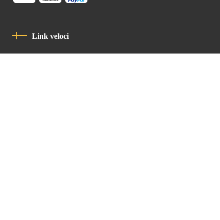
Link veloci
Informativa Sulla Privacy
Codice Di Condotta
Contatto
Latin Patriarchate Road
P.O.B 14152, Jerusalem 9114101
Tel
: +972 (2) 6471400
Email:
Chancellery@lpj.org