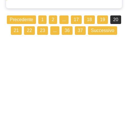
Precedente
1
2
...
17
18
19
20
21
22
23
...
36
37
Successivo