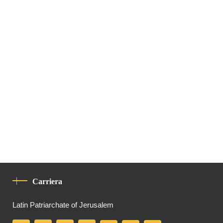
Carriera
Latin Patriarchate of Jerusalem