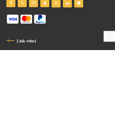
Link veloci
Informativa Sulla Privacy
Codice Di Condotta
Contatto
Latin Patriarchate Road
P.O.B 14152, Jerusalem 9114101