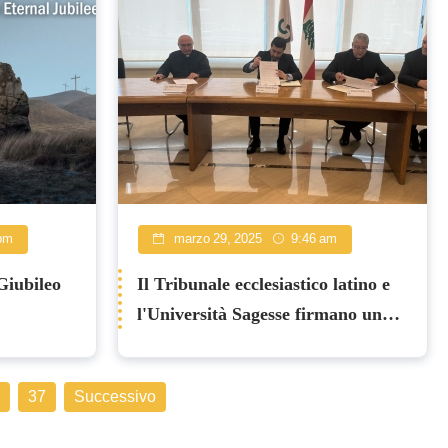
pm
marzo 29, 2025
9:46 am
 Giubileo
Il Tribunale ecclesiastico latino e
l'Università Sagesse firmano un
accordo di cooperazione
37
Successivo