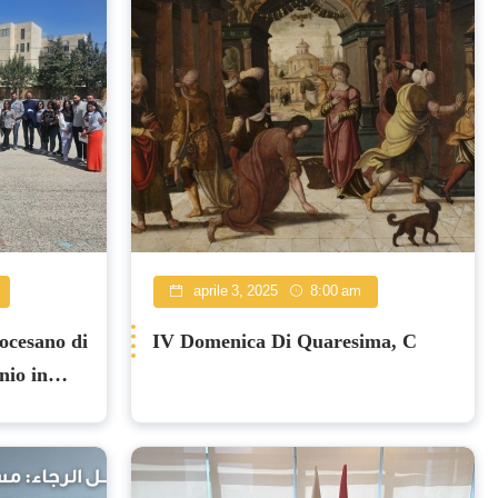
aprile 3, 2025
8:00 am
ocesano di
IV Domenica Di Quaresima, C
nio in
irituale e
idanzati