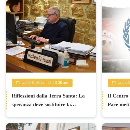
aprile 9, 2025
10:39 am
aprile 
Riflessioni dalla Terra Santa: La
Il Centro
speranza deve sostituire la
Pace mette
disperazione!
al Global
una parte