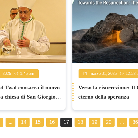
1, 2025
1:45 pm
marzo 31, 2025
12:32 
d Twal consacra il nuovo
Verso la risurrezione: Il
la chiesa di San Giorgio
eterno della speranza
 Irbid
...
14
15
16
17
18
19
20
...
36