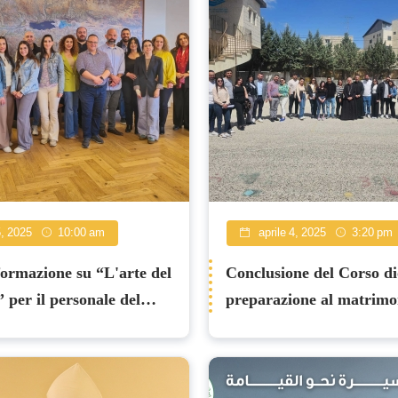
5, 2025
10:00 am
aprile 4, 2025
3:20 pm
formazione su “L'arte del
Conclusione del Corso di
 per il personale del
preparazione al matrimo
o latino
Palestina: Formazione sp
pratica per le coppie di f