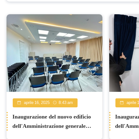
Notizie
aprile 16, 2025
8:43 am
aprile 
Inaugurazione del nuovo edificio
Inauguraz
dell'Amministrazione generale
dell'Ammi
delle scuole del Patriarcato latino
delle scuo