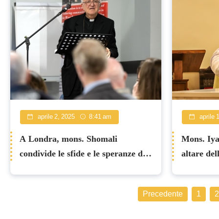
aprile 2, 2025
8:41 am
aprile 
A Londra, mons. Shomali
Mons. Iya
condivide le sfide e le speranze dei
altare del
cristiani in Terra Santa
Martire a
Precedente
1
2