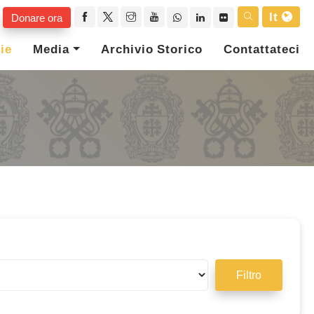
It
Donare ora
ie
Media
Archivio Storico
Contattateci
Filtro