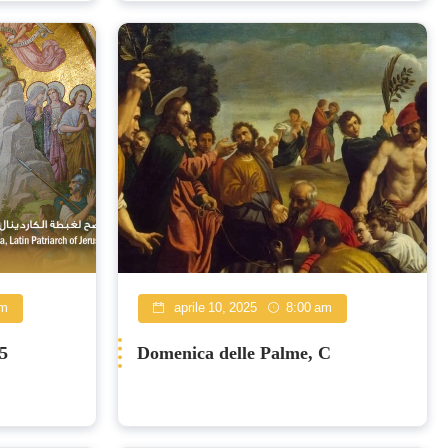
testimonianza di fede
am
aprile 10, 2025
8:00 am
5
Domenica delle Palme, C