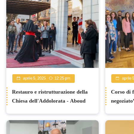
aprile 5, 2025
12:25 pm
aprile 
Restauro e ristrutturazione della
Corso di 
Chiesa dell'Addolorata - Aboud
negoziato”
Patriarcat