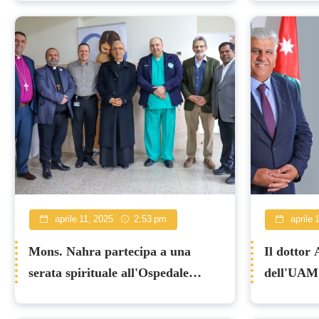
aprile 11, 2025
2:53 pm
aprile 
Mons. Nahra partecipa a una
Il dottor
serata spirituale all'Ospedale
dell'UAM 
Nazareth