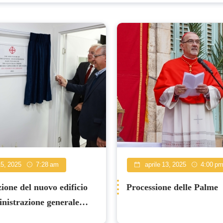
15, 2025
7:28 am
aprile 13, 2025
4:00 p
ione del nuovo edificio
Processione delle Palme
nistrazione generale
le del Patriarcato latino