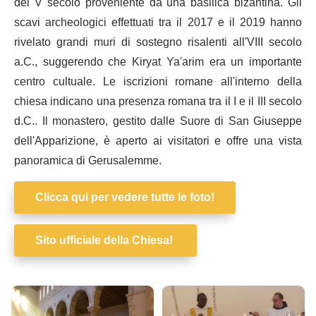
del V secolo proveniente da una basilica bizantina. Gli
scavi archeologici effettuati tra il 2017 e il 2019 hanno
rivelato grandi muri di sostegno risalenti all'VIII secolo
a.C., suggerendo che Kiryat Ya'arim era un importante
centro cultuale. Le iscrizioni romane all'interno della
chiesa indicano una presenza romana tra il I e il III secolo
d.C.. Il monastero, gestito dalle Suore di San Giuseppe
dell'Apparizione, è aperto ai visitatori e offre una vista
panoramica di Gerusalemme.
Clicca qui per vedere tutte le foto!
Sito ufficiale della Chiesa!