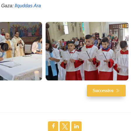
i Gaza:
Ilquddas Ara
Successivo