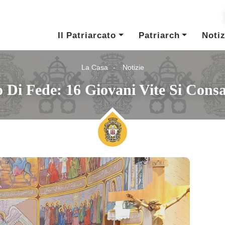
Il Patriarcato
Patriarch
Notiz
La Casa
Notizie
Di Fede: 16 Giovani Vite Si Cons