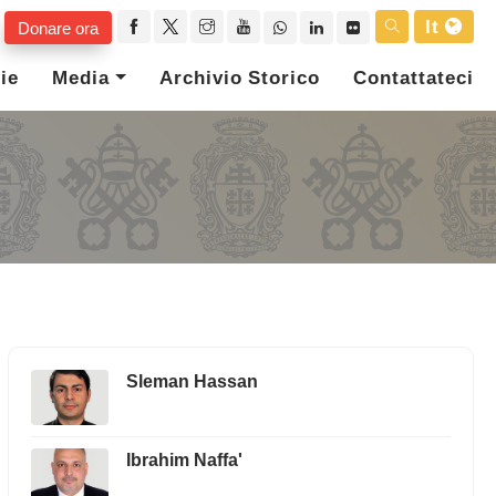
It
Donare ora
ie
Media
Archivio Storico
Contattateci
Sleman Hassan
Ibrahim Naffa'