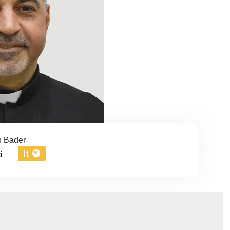
 Bader
It
i