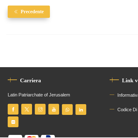
Precedente
Carriera
Link v
Latin Patriarchate of Jerusalem
Informativ
Codice Di