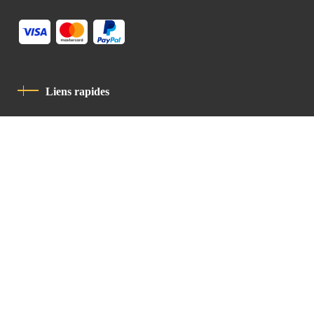
Liens rapides
Politique De Confidentialité
Charte De Comportement
contact
Latin Patriarchate Road
P.O.B 14152, Jerusalem 9114101
Tel
: +972 (2) 6471400