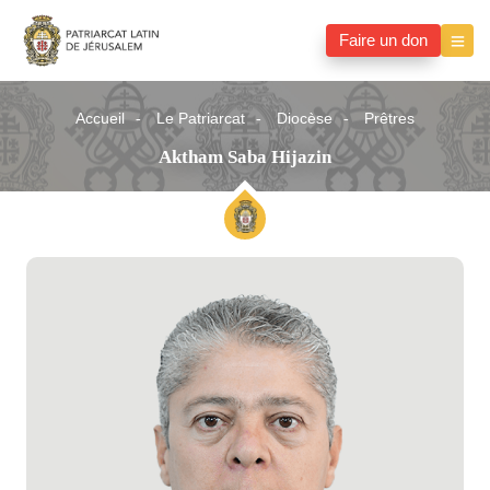
Faire un don
Accueil
Le Patriarcat
Diocèse
Prêtres
Aktham Saba Hijazin