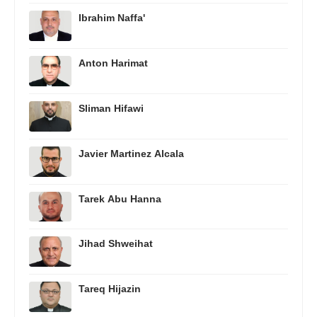
Ibrahim Naffa'
Anton Harimat
Sliman Hifawi
Javier Martinez Alcala
Tarek Abu Hanna
Jihad Shweihat
Tareq Hijazin