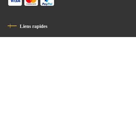
Liens rapides
Politique De Confidentialité
Charte De Comportement
contact
Latin Patriarchate Road
P.O.B 14152, Jerusalem 9114101
Tel
: +972 (2) 6471400
Email:
Chancellery@lpj.org