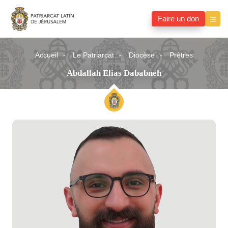
Faire un don
Accueil
Le Patriarcat
Diocèse
Prêtres
Abdallah Elias Dababneh