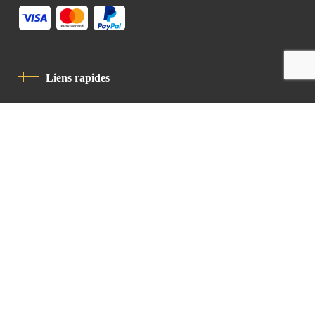
Liens rapides
Politique De Confidentialité
Charte De Comportement
contact
Latin Patriarchate Road
P.O.B 14152, Jerusalem 9114101
Tel
: +972 (2) 6471400
Email:
Chancellery@lpj.org