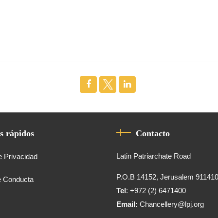
s rápidos
Contacto
Latin Patriarchate Road
e Privacidad
P.O.B 14152, Jerusalem 91141
e Conducta
Tel
: +972 (2) 6471400
Email:
Chancellery@lpj.org