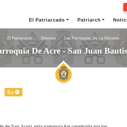
El Patriarcado
Patriarch
Notic
El Patriarcado
Diócesis
Las Parroquias De La Diócesis
arroquia De Acre - San Juan Bautis
Es
e de San Juan), esta parroquia fue construida por los