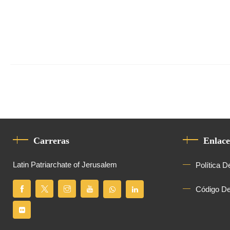
Carreras
Enlace
Latin Patriarchate of Jerusalem
Política D
Código D