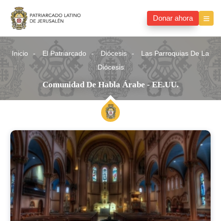
Donar ahora
Inicio
El Patriarcado
Diócesis
Las Parroquias De La
Diócesis
Comunidad De Habla Árabe - EE.UU.
Comunidad
de
habla
árabe
-