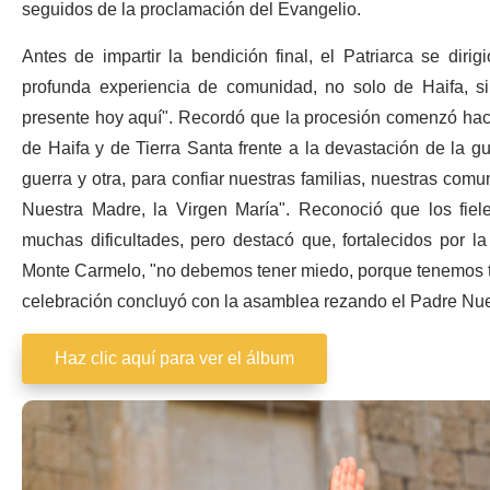
seguidos de la proclamación del Evangelio.
Antes de impartir la bendición final, el Patriarca se diri
profunda experiencia de comunidad, no solo de Haifa, sin
presente hoy aquí". Recordó que la procesión comenzó hace
de Haifa y de Tierra Santa frente a la devastación de la g
guerra y otra, para confiar nuestras familias, nuestras comu
Nuestra Madre, la Virgen María". Reconoció que los fie
muchas dificultades, pero destacó que, fortalecidos por la
Monte Carmelo, "no debemos tener miedo, porque tenemos to
celebración concluyó con la asamblea rezando el Padre Nue
Haz clic aquí para ver el álbum