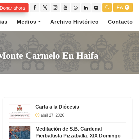
Es
Donar ahora
ias
Medios
Archivo Histórico
Contacto
 Monte Carmelo En Haifa
Carta a la Diócesis
abril 27, 2026
Meditación de S.B. Cardenal
Pierbattista Pizzaballa: XIX Domingo