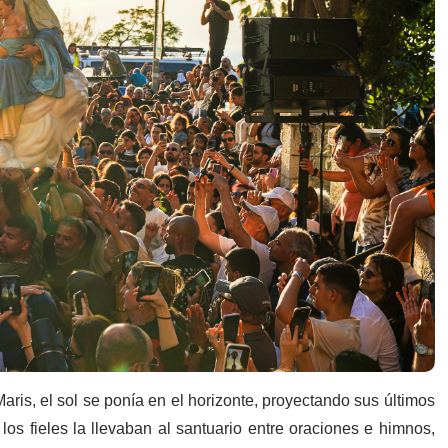
aris, el sol se ponía en el horizonte, proyectando sus últimos
los fieles la llevaban al santuario entre oraciones e himnos,