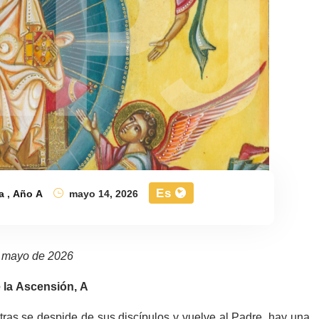
Es
a
,
Año A
mayo 14, 2026
 mayo de 2026
la Ascensión, A
ras se despide de sus discípulos y vuelve al Padre, hay una