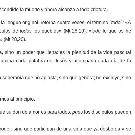
scendido la muerte y ahora alcanza a toda criatura.
la lengua original, retorna cuatro veces, el término
"todo":
«A
ípulos de
todos
los pueblos» (Mt 28,19), «
todo
lo que os he
» (Mt 28,20).
 sino un poder que llena: es la plenitud de la vida pascual
 ilumina cada palabra de Jesús y acompaña cada día de la
na soberanía que no aplasta, sino que genera; no excluye, sino
mos al principio.
ue su don de amor es para todos,
pues
los discípulos pueden
 poder, sino que participan de una vida que ya desborda y se