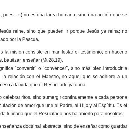
id, pues…») no es una tarea humana, sino una acción que se
Jesús reine, sino que pueden ir porque Jesús ya reina; no
rado por la Pascua.
 la misión consiste en manifestar el testimonio, en hacerlo
, bautizar, enseñar (Mt 28,19).
gnifica "convertir" o "convencer", sino más bien introducir a
 la relación con el Maestro, no aquel que se adhiere a un
cceso a la vida que el Resucitado ya dona.
o celebrar ritos, sino sumergir continuamente a cada persona
culación de amor que une al Padre, al Hijo y al Espíritu. Es el
a trinitaria que el Resucitado nos ha abierto para nosotros.
 enseñanza doctrinal abstracta, sino de enseñar como guardar