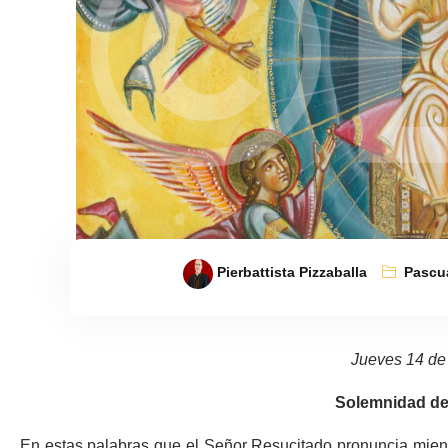
Pierbattista Pizzaballa
Pascu
Jueves 14 de
Solemnidad de 
En estas palabras que el Señor Resucitado pronuncia mient