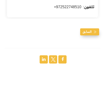
تلفون
: 972522748510+
السابق