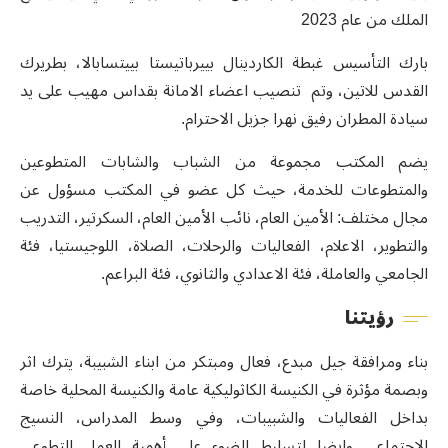
الملك من عام 2023
بارك التأسيس غبطة الكاردينال بييرباتيستا بييتسابالا، بطريرك
القدس للاتين
،
وتم تنصيب اعضاء الامانة بقداس مهيب على يد
سيادة المطران رفيق نهرا جزيل الاحترام.
يضم المكتب مجموعة من الشباب والشابات المتطوعين
والمتطوعات للخدمة، حيث كل عضو في المكتب مسؤول عن
مجال مختلف
:
الأمين العام، نائب الأمين العام، السكرتير، التدريب
والتطوير، الاعلام، الفعاليات والرحلات، الصلاة، اللوجيستيا، فئة
الجامعي والعاملة، فئة الاعدادي والثانوي، فئة البراعم.
رؤيتنا
بناء ومرافقة جيل مبدع
،
فعال ومبتكر من ابناء الشبيبة، يترك اثر
وبصمة مؤثرة في الكنيسة الكاثوليكية عامة والكنيسة المحلية خاصة
بداخل الفعاليات والشبيبات، وفي وسط المدراس
،
النسيج
الاجتماعي
وايضا لتسليط الضوء على أهمية العمل التطوعي