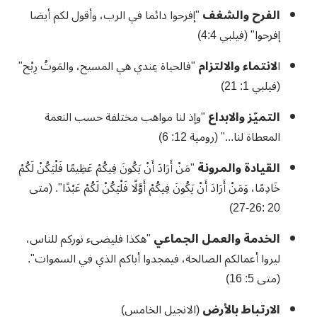
الفرح والشغف
"إفرحوا دائما في الرب، وأقول لكم أيضا
إفرحوا"
(
فيلبي 4:4
)
ا
لانتماء والالتزام
"
فالحياة عِندي هي المسيح، والمَوتُ رِبْح"
(فيلبي 1: 21)
التميّز والابداع
"وإذ لنا مواهب مختلفة حسب النعمة
المعطاة لنا...
"
(رومية 12: 6)
القيادة والمرونة
"
مَنْ أَرَادَ أَنْ يَكُونَ فِيكُمْ عَظِيمًا فَلْيَكُنْ لَكُمْ
خَادِمًا، وَمَنْ أَرَادَ أَنْ يَكُونَ فِيكُمْ أَوَّلًا فَلْيَكُنْ لَكُمْ عَبْدًا
".
(متى
7)
20 :26-2
الخدمة والعمل الجماعي
"هكذا فليضىء نوركم للناس،
ليروا أعمالكم الصالحة، فيمجدوا أباكم الذي في السموات"
.
(متى 5: 16)
الارتباط بالأرض
(الانجيل الخامس)