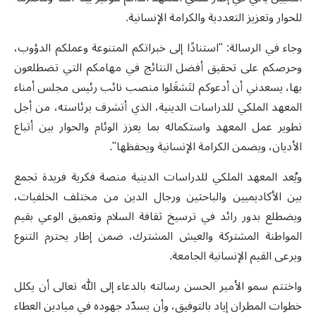
للحوار وتعزيز التعددية والكرامة الإنسانية.
وجاء في الرسالة: "استنادًا إلى خبراتكم المتنوعة وعملكم الدؤوب،
وحرصكم على تحقيق أفضل النتائج في مهامكم التي تضطلعون
بها، يسعدني أن أدعوكم لتَشغَلوا منصب نائب رئيس مجلس أمناء
المعهد الملكي للدراسات الدينية، الذي أتشرف برئاسته، من أجل
تطوير عمل المعهد واستكماله بما يعزز الوئام والحوار بين أتباع
الأديان، ويضمن الكرامة الإنسانية ويحفظها".
ويُعد المعهد الملكي للدراسات الدينية منصة فكرية فريدة تجمع
بين الأكاديميين والباحثين ورجال الدين من مختلف الخلفيات،
ويضطلع بدور رائد في ترسيخ ثقافة السلام وتعميق الوعي بقيم
المواطنة المشتركة والعيش المشترك، ضمن إطار يحترم التنوع
ويرعى القيم الإنسانية الجامعة.
واختتم سمو الأمير الحسن رسالته بالدعاء إلى الله تعالى أن يكلل
خطوات المطران إياد بالتوفيق، وأن يسدّد جهوده في ميادين العطاء