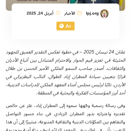
lpj.org
الأخبار
أبريل 24, 2025
Ar
عمّان 24 نيسان 2025 – في خطوة تعكس التقدير العميق للجهود
الحثيثة في تعزيز قيم الحوار والاحترام المتبادل بين أتباع الأديان
والثقافات، أصدر صاحب السمو الملكي الأمير الحسن بن طلال
قرارًا بتعيين سيادة المطران إياد الطوال، النائب البطريركي في
الأردن، نائبًا لرئيس مجلس أمناء المعهد الملكي للدراسات الدينية،
أحد أبرز المؤسسات الفكرية والبحثية في المنطقة.
وفي رسالة رسمية وجّهها سموه إلى المطران إياد، عبّر عن خالص
تقديره واعتزازه بدور المطران الريادي في بناء جسور التواصل
والتفاهم بين المكوّنات الدينية والثقافية المتنوعة، مشيرًا إلى أن هذا
التعيين يأتي في إطار سعي المعهد الدائم لتوفير بيئة آمنة ومحترمة