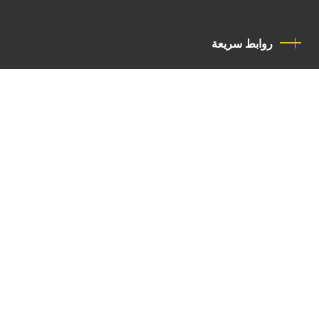
روابط سريعة
سياسة الخصوصية
مدونة قواعد السلوك
اتصل بنا
Latin Patriarchate Road
P.O.B 14152, Jerusalem 9114101
Tel
: +972 (2) 6471400
Email:
Chancellery@lpj.org