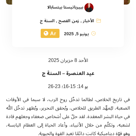
بييرباتيستا بيتسابالا
الأخبار
,
زمن الفصح
,
السنة ج
Ar
يونيو 5, 2025
الأحد 8 حزيران 2025
عيد العنصرة – السنة ج
يو 14: 15-16؛ 23-26
في تاريخ الخلاص، لطالما تدخّل روح الرب، لا سيما في الأوقات
الصعبة، ليُمهِّد الطريق للخلاص، ويُحقق التحرير، ويُظهر تدخّل الله
في حياة البشر المعقدة. لقد حلّ على أشخاص ضعفاء وجعلهم قادة
لشعبه، وتكلّم من خلال الأنبياء، وأعاد الحياة إلى العظام اليابسة،
وهو قوّة ديناميكية كانت دائمًا تعيد القوة والحيوية.