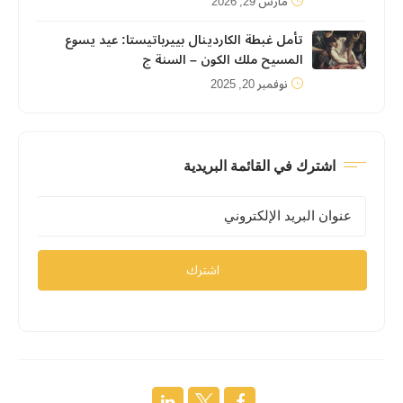
مارس 29, 2026
تأمل غبطة الكاردينال بييرباتيستا: عيد يسوع
المسيح ملك الكون – السنة ج
نوفمبر 20, 2025
اشترك في القائمة البريدية
اشترك