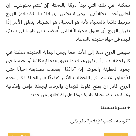
ممكنة، هي تلك التي تبدأ دومًا بالمحبّة "إن كنتم تحبّونني... إن
أحبّني أحد... يحبّه أبي... ومن لا يحبّني" (يو 14: 15؛ 23؛ 24). الروح
مرتبط دائماً بالمحبة، لأنه هو المحبة، هو الشركة. يتعلق الأمر إذًا
بقبول الروح، أي بقبول محبة الله التي أُفيضت في قلوبنا (رو 5، 5)،
للبدء في حياة جديدة بالمحبة.
سيبقى الروح معنا إلى الأبد، مما يجعل البداية الجديدة ممكنة في
كل لحظة، دون أن يكون هناك ما يعوق هذه الإمكانية أو يحبسنا في
جمود الخطيئة والموت. إنه "دائمًا" يصعب تصديقه أحيانًا حتى
الأعماق، لاسيما في اللحظات الأكثر تعقيدًا في الحياة. لكن وحده
الروح قادر أن يفتح قلوبنا للإيمان والرجاء، ليجعلنا نؤمن بإمكانية
ولادة جديدة، وحياة قادرة دومًا على الانطلاق من جديد.
+ بييرباتيستا
* ترجمة مكتب الإعلام البطريركي