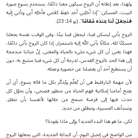
ولهذا، بعد إعلانه أن الروح سيكون معنا دائمًا، يستخدم يسوع صورة
البيت، المسكن: "إذا أَحَبَّني أَحَد حَفِظَ كلامي فأَحَبَّه أَبي ونأتي إِلَيه
فنَجعَلُ لَنا عِندَه مُقامًا
". (يو 14: 23).
الروح يأتي ليسكن فينا، ليجعل فينا بيتًا، وفي الوقت نفسه يجعلنا
مسكنًا لله، مكانًا يأتي الله إليه باستمرار. إذا كان الروح يأتي دائمًا،
فهذا يعني أن كل شيء مليء بالحياة والمعنى. إنّ حياتنا مندمجة
إلى هذا الحد بالروح القدس، لدرجة أن كل شيء فينا مشبع به، دون
أن يستطيع أحد أن يفصلنا عن حضوره وعمله.
لأن مهمة البارقليط هي أن يُعلّم ويُذكّر بكل ما قاله يسوع، أي أن
يفتح أمامنا إمكانية فهم الحياة من منظور فصحي، وأن يحوّل كل
حدث فيها إلى فرصة نسمح من خلالها لأنفسنا بأن نتغيّر،
ونستأنف المسيرة، وننطلق من جديد.
لكن، ما هو هذا البدء الجديد؟ وإلى ماذا يقودنا؟
من الواضح في إنجيل اليوم، أن البداية الجديدة، التي يجعلها الروح