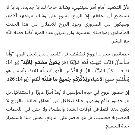
لأنّ التلاميذ أمام أمر سينتهي، وهناك حاجة لبداية جديدة، بداية لا
يستطيع أن يحققها إلا الروح. يسوع على وشك مواجهة آلامه،
وسيكون من الضروري وجود الروح للانطلاق من هذا الحدث
المأساوي ومواصلة المسيرة. ولن تنتهي هذه المرة أيضًا قصة الله
مع البشر.
خصائص مجيء الروح تنكشف في كلمتين من إنجيل اليوم: "وَأَنا
سأَسأَلُ الآب فيَهَبُ لَكم مُؤَيِّدًا آخَرَ
يَكونُ معَكم لِلأَبَد
" (يو 14:
16)؛ "ولٰكِنَّ المُؤَيِّد، الرُّوحَ القُدُس الَّذي يُرسِلُه الآبُ بِٱسمي هو
يُعَلِّمُكم جَميعَ الأشياء
ويُذَكِّرُكُم جَميعَ ما قُلتُه لَكم
" (يو 14: 26).
إن حضور الروح في حياة المؤمنين لا يُعدّ أمرًا عابرًا أو استثنائيًا، بل
هو حضور دائم ويومي، حياة تتغلغل في أعماق حياتنا. فالروح لا
يكون معنا فقط في أوقات الشدة والظلمة، ولا حتى في اللحظات
المصيرية فحسب، بل هو حاضر على الدوام، ينعش فينا باستمرار
حياة المسيح.