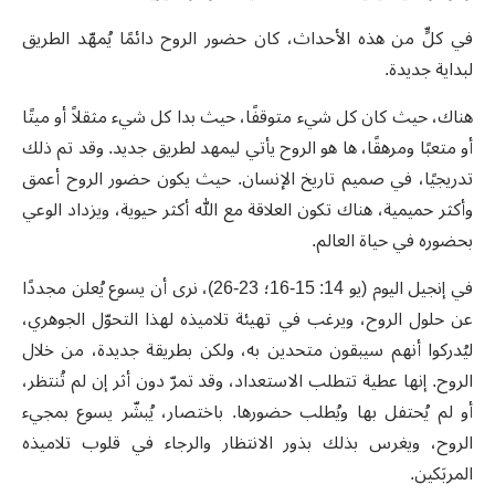
في كلٍّ من هذه الأحداث، كان حضور الروح دائمًا يُمهّد الطريق
لبداية جديدة.
هناك، حيث كان كل شيء متوقفًا، حيث بدا كل شيء مثقلاً أو ميتًا
أو متعبًا ومرهقًا، ها هو الروح يأتي ليمهد لطريق جديد. وقد تم ذلك
تدريجيًا، في صميم تاريخ الإنسان. حيث يكون حضور الروح أعمق
وأكثر حميمية، هناك تكون العلاقة مع الله أكثر حيوية، ويزداد الوعي
بحضوره في حياة العالم.
في إنجيل اليوم (يو 14: 15-16؛ 23-26)، نرى أن يسوع يُعلن مجددًا
عن حلول الروح، ويرغب في تهيئة تلاميذه لهذا التحوّل الجوهري،
ليُدركوا أنهم سيبقون متحدين به، ولكن بطريقة جديدة، من خلال
الروح. إنها عطية تتطلب الاستعداد، وقد تمرّ دون أثر إن لم تُنتظر،
أو لم يُحتفل بها ويُطلب حضورها. باختصار، يُبشّر يسوع بمجيء
الروح، ويغرس بذلك بذور الانتظار والرجاء في قلوب تلاميذه
المربَكين.