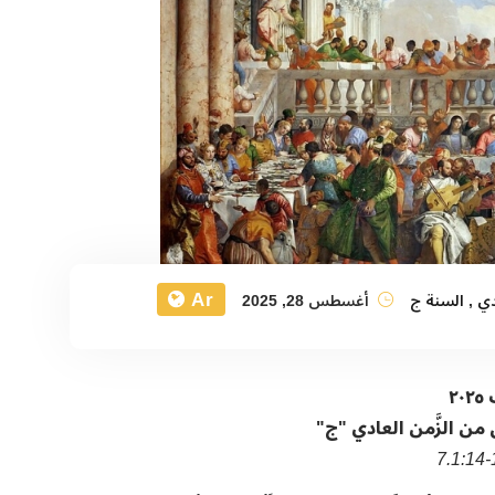
Ar
دي
,
السنة ج
أغسطس 28, 2025
٢٠٢٥
ن من الزَّمن العادي "ج"
7.1:14
-