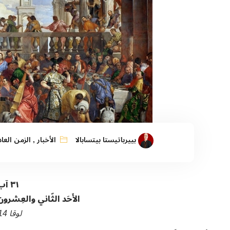
بييرباتيستا بيتسابالا
الأخبار
,
الزمن العا
٣١
آب
الأَحَد الثّاني والعِشرو
لوقا
14