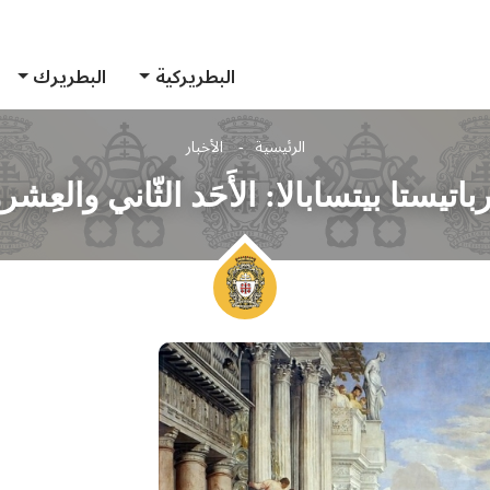
البطريركية
البطريرك
الرئيسية
الأخبار
اتيستا بيتسابالا: الأَحَد الثّاني والعِش