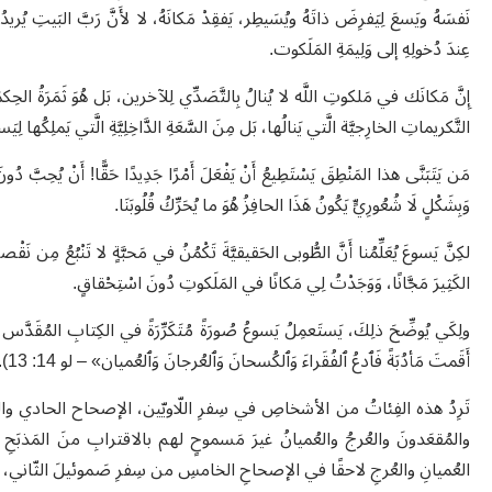
نَفسَهُ ويَسعَ لِيَفرِضَ ذاتَهُ ويُسَيطِر، يَفقِدْ مَكانَهُ، لا لأَنَّ رَبَّ البَيتِ يُريدُ 
عِندَ دُخولِهِ إلى وَلِيمَةِ المَلَكوت.
إِنَّ مَكانَك في مَلكوتِ اللَّه لا يُنالُ بِالتَّصَدِّي لِلآخرين، بَل هُوَ ثَمَرَةُ الحِكم
التَّكريماتِ الخارِجيَّة الَّتي يَنالُها، بَل مِنَ السَّعَةِ الدَّاخِلِيَّةِ الَّتي يَملِكُها لِي
مَن يَتَبَنَّى هذا المَنْطِقَ يَسْتَطِيعُ أَنْ يَفْعَلَ أَمْرًا جَدِيدًا حَقًّا! أَنْ يُحِبَّ دُونَ مُقَابِ
وَبِشَكْلٍ لَا شُعُورِيٍّ يَكُونُ هَذَا الحافِزُ هُوَ ما يُحَرِّكُ قُلُوبَنَا.
لكِنَّ يَسوعَ يُعَلِّمُنا أَنَّ الطُّوبى الحَقيقيَّةَ تَكْمُنُ في مَحبَّةٍ لا تَنْبُعُ مِن نَقْصا
الكَثِيرَ مَجَّانًا، وَوَجَدْتُ لِي مَكانًا في المَلَكوتِ دُونَ اسْتِحْقاقٍ.
ولِكَي يُوضِّحَ ذلِكَ، يَستَعمِلُ يَسوعُ صُورَةً مُتَكَرِّرَةً في الكِتابِ المُقَدَّس، فَ
أَقَمتَ مَأدُبَةً فَٱدعُ ٱلفُقَراءَ وَٱلكُسحانَ وَٱلعُرجانَ وَٱلعُميان» – لو 14: 13).
تَرِدُ هذه الفِئاتُ من الأشخاصِ في سِفرِ اللّاويّين، الإصحاح الحادي وا
العُميانِ والعُرجِ لاحقًا في الإصحاحِ الخامسِ من سِفرِ صَموئيلَ الثّاني، حيثُ قيل إنَّهم