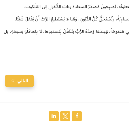
َيئًا يُعطونَه، يُصبِحونَ مَصدَرَ السعادة وبابَ الدُّخولِ إلى المَلَكوت.
َةً، وَتُسْتَحَقُّ كُلُّ الدُّيُونِ، وَهُنا لا يَسْتَطِيعُ الرَّبُّ أَنْ يَفْعَلَ شَيْئًا.
 مَفتوحَةً، وَعِندَها وَحدَهُ الرَّبُّ يَتَكَفَّلُ بِتَسديدِها، لا بِمُعادَلَةٍ بَسيطَةٍ، بَل
التالي