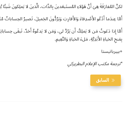
لكنَّ المُفارَقَةَ هِيَ أَنَّ هَؤلاءِ المُستَبعَدينَ بِالذّات، الَّذينَ لا يَملِكونَ ش
أَمَّا عِندَما أَدْعُو الأَصْدِقاءَ وَالأَقارِبَ وَيَرُدُّونَ الجَميلَ، تَصيرُ الحِساباتُ مُتَساوِي
أَمَّا إِذا دَعَوتُ مَن لا يَملِكُ أَن يَرُدَّ لي، وَمَن لا يَدعُوهُ أَحَدٌ، تَبقَى حِساباتِي
بِمَنحِ الحَياةِ الأَبَدِيَّةِ، مَلءَ الحَياةِ وَالنَّعِيمِ.
+بييرباتيستا
*ترجمة مكتب الإعلام البطريركي
السابق