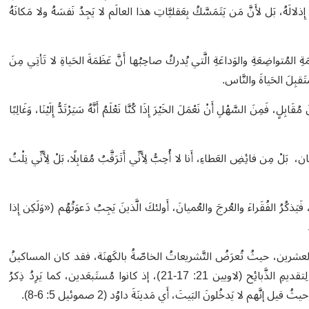
إِذلالَهُ، بَل لأَنَّ مَن يَتَمَسَّكُ بِعَقليَّاتِ هذا العالَم لا يَجِدُ نَفسَهُ ولا مَكانَهُ
َةِ المُتواضِعَةِ والوَداعَةِ الَّتي يُدركُ صاحِبُها أَنَّ عَظَمَةَ الحَياةِ لا تَأتِي مِنَ
َستَقبِلَ الحَياةَ والنَّاس.
لٍ، فَمِنَ السَّهْلِ أَنْ نَعْمَلَ الخَيْرَ إِذَا كُنَّا نَعْلَمُ أَنَّهُ سَيَرْتَدُّ إِلَيْنَا، وَغَالِبًا
ن، بَلْ مِن فائِضِ العَطاءِ، أَنا لا أُحِبُّ لِأَنِّي أَتَرَقَّبُ مُقابِلًا، بَلْ لِأَنِّي نِلْتُ
يَذكُرُ الفُقَراءَ والعُرجَ والعُميانَ، أَولئكَ الَّذينَ يَجِبُ دَعوَتُهُم («وَلَكِن إِذا
لعشرين، حيثُ تُعرَضُ التَّشريعاتُ الخاصّةُ بالكَهنَة، فقد كان المساكينُ
والمُقعَدونَ والعُرجُ والعُميانُ غيرَ مَسموحٍ لهم بالاقترابِ منَ المَذبَحِ لِتقديمِ الذَّبائِح (لاويين 21: 17-21)، إذ كانوا مُستَبعَدين، كما يَرِدُ ذِكرُ
 لا يَدخُلونَ البَيتَ، أَي مَدينَةَ داوُد (2 صموئيل 5: 6-8).