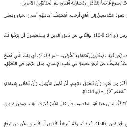
لرَّبِّ يَسوعَ فُرْصَةً لِلتَّأمُّلِ وَمُشارَكَةِ أَفْكارِهِ مَعَ الْمَدْعُوِّينَ الآخَرينَ.
بِعَينَيهِ لِيَقودَ السَّامِعينَ إلى آفَاقٍ أَرحَب، فَيَكشِفُ أَمامَهُم أَسرارَ الحَياةِ ومَعنَى
يَضرِبُ الرَّبُّ مَثَلَينِ قَصيرَين: الأوَّل عن اختِيارِ أماكِنِ الجُلوسِ في العُرسِ (لو 14: 8-10)، والثّاني عن دَعوَةِ الذين لا يَستَطيعونَ أَن يَرُدُّوا لَكَ
َد رَأى كَيفَ يَتَخَيَّرونَ ٱلمَقاعِدَ ٱلأُولى» – لو
14
:
7
)
، أَي تِلكَ الَّتي تَمنَحُ
هُ يَكشِفُ عَن نَزعَةٍ عَميقَةٍ في قَلبِ الإِنسانِ، مِثلَ الرَّغبَةِ في التَّفَوُّقِ،
 أَكْثَرَ مِن غَيْرِنا وَأَنْ نَتَفَوَّقَ عَلَيْهِم، أَنْ نَكُونَ الأَوَّلِينَ، وَأَنْ نَحْظَى بِمُعامَلَةٍ
َدِ ٱلأَوَّل» (لو 14: 8).
أنًا؟ كَلَّا، لَيسَ هذا هُوَ المَقصود، فَلَو كانَ الأَمرُ كَذلِكَ لَبَقِينا ضِمنَ مَنطِقِ
وُّقِ بأيِّ ثَمَن، فَالمَلَكوتُ لا تَسودُهُ شَريعَةُ الأَقوى أَوِ الأَسبَق، لأَن مَن يَرفَعْ