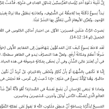
إِنَّ تَلْبِيَةَ دَعْوَةِ أَحَدِ رُؤَساءِ الفَرِّيسِيِّينَ لِتَناوُلِ الغِذاءِ في مَنْزِلِهِ، قَدَّمَتْ لِ
يَبدَأُ يَسوعُ تَأمُّلَهُ بِما يُلاحِظُهُ عَنِ الضُّيُوفِ، وكَعادَتِهِ يَنطَلِقُ مِمَّا يَراهُ 
الوُجودِ، ويُعَرِّي الأَوهامَ الَّتي يَتَعَلَّقُ بِها البَشَرُ عَبَثًا.
الجَميلَ (لو 14: 12-14).
لَقَد لاحَظَ يَسوعُ كَيفَ كانَ المَدعُوُّونَ يَتَهَافَتونَ إلى المَقاعِدِ الأُولى
(«وَق
شَرفًا أَعظَمَ ومَكانَةً أَرفَع، ولعلَّ هذا التصرّفَ يَبدو في الظاهرِ سطحيًّا، لكنَّ
في أَن يُعتَبَرَ عالِيَ الشَّأنِ وفي أَن يَحظَى بِمَكانَةٍ مَرموقَة في هذه الحياة.
إِنَّنا لا نَكْتَفِي بِالشُّهْرَةِ أَوْ بِأَنْ نُكَرَّمَ وَنُحْظَى بِالاحْتِرامِ، بَلْ نُرِيدُ أَنْ نَكُونَ
خاصَّةٍ، وَهُنا يُؤَكِّدُ يَسوعُ في مَثَلِهِ ِ: «إِذا دُعيتَ إِلى عُرس، فَلا تَجلِسْ في ٱلمَقع
ولِماذا لا يَنبَغي لِلإِنسانِ أَن يَضَعَ نَفسَهُ في الصَّدارَة؟ أَهُوَ لأَنَّهُ أَقلُّ شَ
العالَمِ الَّذي يُصَنِّفُ النَّاسَ أَوائِلَ وآخِرين، مُنتَصِرينَ وخاسِرين.
المَسيحُ يُذَكِّرُنا بِبَساطَةٍ أَنَّ مَنطِقَ مَلَكوتِ الله لا يَقومُ عَلى عَقليَّةِ التَّفَ