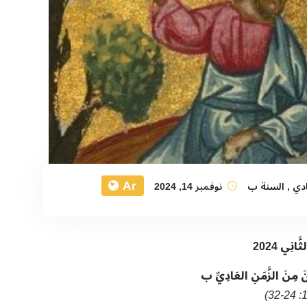
Ar
ادي
,
السنة ب
نوفمبر 14, 2024
انِي 2024
ُونَ مِنَ الزَّمَنِ العَادِيِّ ب