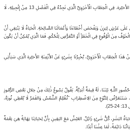
لَدَى الإِنْجِيلِيِّ مَرْقُسَ طَرِيقَةٌ مُمَيَّزَةٌ فِي سَرْدِ حَدِيثِ يَسُوعَ عَنْ الأَزْمِنَةِ الأَخيّرة. فِي الْخِطَابِ الْأَخَرَوِيِّ الَّذِي نَجِدُهُ فِي الْفَصْلِ 13 مِنْ إِنْجِيلِهِ، لَا
َلَى عَرْشٍ لِيَزِنَ وَيَفْحَصَ أَخْطَاءَنَا وَأَعْمَالَنَا الصَّالِحَةِ. الْحَيَاةُ لَا يَنْبَغِي أَنْ
الْخَوْفُ مِنَ الْوُقُوعِ فِي الْخَطَأِ أَوْ التَّعَرُّضِ لِلْحُكْمِ. فَمَا الَّذِي يُمْكِنُ أَنْ يَكُونَ
الَّذِي سَيَأْتِي
وَى حُضُورِ اللَّـهِ بَيْنَنَا، لَهُ قِيمَةٌ أَبَدِيَّةٌ. يَقُولُ يَسُوعُ ذَٰلِكَ مِنْ خِلالِ بَعْضِ الرُّمُوزِ
ِ، سَتَتَعَرَّضُ لِلنَّوْعِ مِنَ الِاضْطِرَابِ "تُظْلِمُ الشَّمْسُ وَالقَمَرُ لَا يُعْطِي نُورَهُ،
2)
.
 زَائِل (مَرْقُس 13: 31): السَّمَاءُ، الأَرْضُ، حَيَاةُ البَشَرِ، كُلُّ شَيْءٍ زَائِلٌ. العَيْشُ مَعَ اليَقِينِ بِأَنَّ لِحَيَاتِنَا نِهَايَةً هِيَ نِعْمَةٌ
َاتُنَا دَائِمَةً، لَمَا عِشْنَا أَبَدًا
.