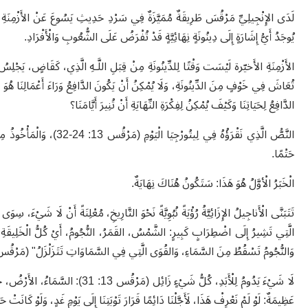
يُوجَدُ أَيُّ إِشَارَةٍ إِلَى دِينُونَةٍ نِهَائِيَّةٍ قَدْ تُفْرَضُ عَلَى الشُّعُوبِ وَالْأَفْرَادِ
.
الأَزْمِنَةِ الأَخيّرة
لَيْسَت وَقْتًا لِلدِّينُونَةِ مِنْ قِبَلِ اللَّـهِ الَّذِي، كَقَاضٍ، يَجْلِسُ ع
تُعَاشَ فِي خَوْفٍ مِنَ الدِّينُونَةِ، وَلَا يُمْكِنُ أَنْ يَكُونَ الدَّافِعُ وَرَاءَ أَعْمَالِنَا هُوَ 
الدَّافِعُ لِحَيَاتِنَا وَكَيْفَ يُمْكِنُ لِفِكْرَةِ النِّهَايَةِ أَنْ تُنِيرَ أَيَّامَنَا؟
النَّصُّ الَّذِي نَقْرَؤُهُ فِي لِيتُورْجِيَا الْيَوْمِ (مَرْقُس 13: 24-32)، وَالْمَأْخُوذُ مِنْ هَذَا الْخِطَابِ الْأَخَرَوِيِّ، يُخْبِرُنَا بِشَيْءٍ عَنْ الأَزْمِنَةِ الأَخيّرة
حَتْمًا
.
الْخَبَرُ الْأوَّلُ هُوَ هَذَا: سَتَكُونُ هُنَاكَ نِهَايَةٌ
.
تَتَبَنَّى الْأَناجِيلُ الإِزَائِيَّةُ رُؤْيَةً نُبُوِيَّةً نَحْوَ التَّارِيخِ، مُعْلِنَةً أَنْ لَا شَيْءَ، سِ
الَّتِي تَشِيرُ إِلَى اضْطِرَابٍ كَبِيرٍ: الشَّمْسُ، القَمَرُ، النُّجُومُ، أَيْ كُلُّ الْخَلِيقَة
وَالنُّجُومُ تَسْقُطُ مِنَ السَّمَاءِ، وَالقُوَى الَّتِي فِي السَّمَاوَاتِ تَتَزَلْزَلُ" (مَرْقُس 13: 24-5
لَا شَيْءَ يَدُومُ لِلْأَبَدِ، كُلُّ شَيْءٍ
عَظِيمَةٌ: لَوْ لَمْ نَعْرِفْ هَذَا، لَأَجَّلْنَا دَائِمًا قَرَارَ تَوْبَتِنَا إِلَى يَوْمِ غَدٍ، وَلَوْ كَانَتْ حَي