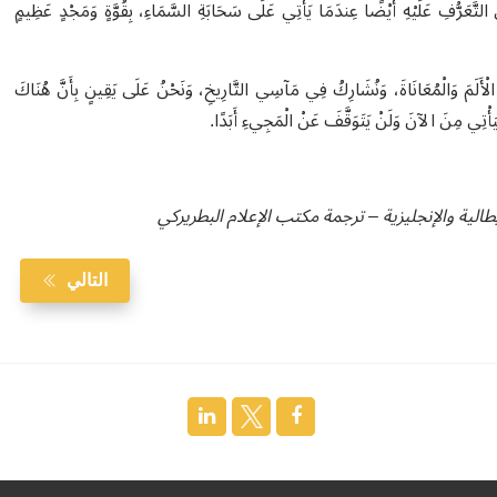
لتَّعَرُّفِ عَلَيْهِ أَيْضًا عِندَمَا يَأْتِي عَلَى سَحَابَةِ السَّمَاءِ، بِقُوَّةٍ وَمَجْدٍ عَظِيمٍ
لْأَلَمَ وَالْمُعَانَاةَ، وَنُشَارِكُ فِي مَآسِي التَّارِيخِ، وَنَحْنُ عَلَى يَقِينٍ بِأَنَّ هُنَاكَ
 سَيَأْتِي مِنَ الآنَ وَلَنْ يَتَوَقَّفَ عَنْ الْمَجِيءِ أَبَدًا
.
لية والإنجليزية – ترجمة مكتب الإعلام البطريركي
التالي