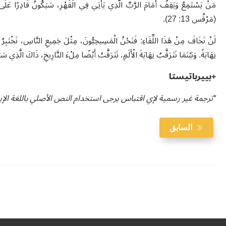
مَنْ يَسْتَمِعُ وَيَقِفُ أَمَامَ الرَّبِّ الَّذِي يَأْتِي فِي الْقَهْرِ، سَيَكُونُ قَادِرًا عَلَى ا
(مَرْقُس 13: 27)
.
لَنْ نَخَافَ مِنْ هَذَا اللِّقَاءِ: فَنَحْنُ الْمَسِيحِيُّونَ، مِثْلَ جَمِيعِ النَّاسِ، نَخْتَبِرُ ا
نِهَايَةً. وَبَيْنَمَا نَتَرَقَّبُ نِهَايَةَ الْأَلَمِ، نَتَرَقَّبُ أَيْضًا مِلْءَ التَّارِيخِ، ذَاكَ الَّذِي
+بييرباتيستا
*ترجمة غير رسمية لإي اقتباس يرجى استخدام النص الأصلي باللغة الإيطا
السابق