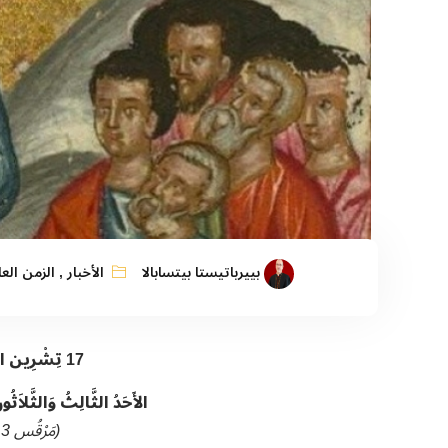
بييرباتيستا بيتسابالا
الأخبار
,
الزمن الع
17
تِشْرِين الثَّ
الأَحَدُ الثَّالِثُ وَالثَّلاَث
(مَرْقُس 13: 24-32)