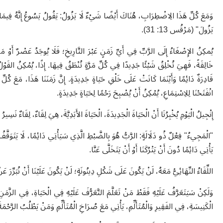
وَمَعَ كُلِّ هَذَا الِاضْطِرَابِ، هُنَاكَ أَيْضًا شَيْءٌ لَا يَزُولُ: يَقُولُ يَسُوعُ إِنَّهُ فِيمَا 
يَزُولَ" (مَرْقُس 13: 31)
.
يُمكِنُ الإِصْغَاءُ إِلَى الرَّبِّ فِي أَيِّ زَمَنٍ عَبْرَ التَّارِيخِ؛ فَلَا يُوجَدُ عَصْرٌ أَوْ مَ
خَالِقَةً، فَهِيَ تُخْلِقُ شَيْئًا جَدِيدًا فِي كُلِّ مَرَّةٍ تُنْطَقُ فِيهَا. إِذًا، يُمْكِنُ القَوْلُ إ
قَادِرَةٌ دَائِمًا وَأَيْنَمَا كَانَتْ عَلَى خَلْقِ حَيَاةٍ جَدِيدَةٍ. إِنَّ زَمَنَنَا هَذَا، مَعَ كُلِّ ا
انْفَتَحْنَا لِلاِسْتِمَاعِ، يُمْكِنُ أَنْ يُصْبِحَ رَحْمًا لِحَيَاةٍ جَدِيدَةٍ
.
إِنْجِيلُ الْيَوْمِ يُخْبِرُنَا أَنْ الْحَيَاةَ الْجَدِيدَةَ، الْحَيَاةَ الأَبَدِيَّةَ، هِيَ لِقَاءٌ، لِقَاءٌ نَسِيرُ
"
الْمَجِيءُ" فِعْلٌ ذُو دَلَالَةٍ: الرَّبُّ هُوَ بِالضَّبْطِ الَّذِي سَيَأْتِي دَائِمًا، لَا يَتَوَقَّفُ عَن
يَأْتِي دَائِمًا دُونَ أَنْ يَتْرُكَنَا أَوْ أَنْ يَتَخَلَّى عَنَّا
.
اللِّقَاءُ النِّهَائِيُّ مَعَهُ، لَنْ يَكُونَ عَلَى شَكْلِ دِينُونَةٍ؛ لَنْ يَكُونَ عَلَيْنَا أَنْ نُبَرِّرَ 
وَلَكِنْ سَيَتَعَرَّفُ عَلَيْهِ فَقَطْ مَنْ تَعَلَّمَ التَّعَرُّفَ عَلَيْهِ فِي الْحَيَاةِ، فِي الزَّمَ
الْكَنِيسَةِ، فِي الفَقِيرِ وَالْمُتَأَلِّمِ، يَأْتِي مَعَ صُرَاخِ الْمُتَأَلِّمِ وَمَنْ يَطْلُبُ ال