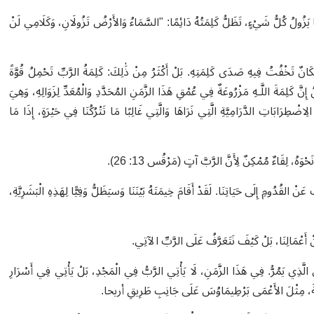
يَزُولُ كُلُّ شَيْءٍ، تَظَلُّ كَلِمَتُهُ دَائِمًا: "السَّمَاءُ وَالأَرْضُ تَزُولَانِ، وَكَلَامِي لَنْ
كَانٌ تَخْفُتُ فِيهِ صَدَى كَلِمَتِهِ. بَلْ أَكْثَرُ مِنْ ذَٰلِكَ: كَلِمَةُ الرَّبِّ تَحْمِلُ قُوَّةً
ِنَّ كَلِمَةَ اللَّـهِ مَزْرُوعَةٌ فِي عُمْقِ هَذَا الزَّمَنِ المُحَدَّدِ وَالْمُعَدِّ لِزَوَالِهِ، وَهِيَ
لِاضْطِرَابَاتِ الدَّرَامِيَّةِ الَّتِي نَرَاهَا وَالَّتِي غَالِبًا مَا تَتْرُكُنَا فِي حَيْرَةٍ، إِذَا مَا
 نَحْوَهُ، لِقَاءٌ مُمْكِنٌ لِأَنَّ الرَّبَّ آتٍ (مَرْقُس 13: 26)
.
ْ القُدُومِ إِلَى حَيَاتِنَا. لَقَدْ أَقَامَ خِيمَتَهُ بَيْنَنَا وَسيَظَلُّ وَفِيًّا لِهَذِهِ الْبَشَرِيَّةِ،
عَنْ أَعْمَالِنَا، بَلْ كَيْفَ نَتَعَرَّفُ عَلَى الرَّبِّ الآتِي
.
نِ الَّذِي يَمُرُّ. فِي هَذَا الزَّمَنِ، لَا يَأْتِي الرَّبُّ فِي الْمَجْدِ، بَلْ يَأْتِي فِي أَسْرَارِ
رَّحْمَةَ، مِثْلَ الأَعْمَى بَرْطِيمَاوُسَ عَلَى جَانِبِ طَرِيقِ أريحا.