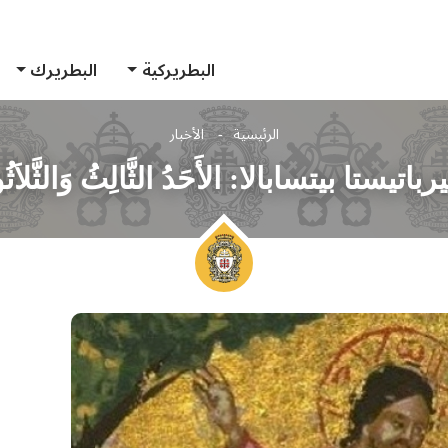
البطريركية
البطريرك
الرئيسية
الأخبار
تا بيتسابالا: الأَحَدُ الثَّالِثُ وَالثَّلاَثُون