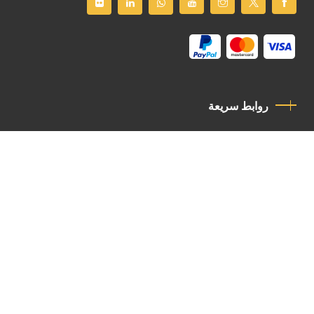
روابط سريعة
سياسة الخصوصية
مدونة قواعد السلوك
اتصل بنا
Latin Patriarchate Road
P.O.B 14152, Jerusalem 9114101
Tel
: +972 (2) 6471400