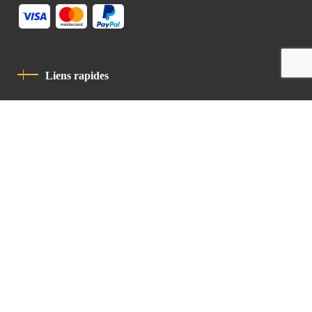
Liens rapides
Politique De Confidentialité
Charte De Comportement
contact
Latin Patriarchate Road
P.O.B 14152, Jerusalem 9114101
Tel
: +972 (2) 6471400
Email:
Chancellery@lpj.org