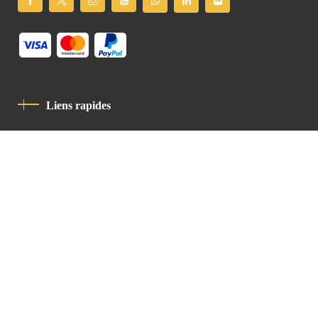
Liens rapides
Politique De Confidentialité
Charte De Comportement
contact
Latin Patriarchate Road
P.O.B 14152, Jerusalem 9114101
Tel
: +972 (2) 6471400