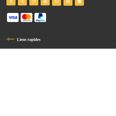
Liens rapides
Politique De Confidentialité
Charte De Comportement
contact
Latin Patriarchate Road
P.O.B 14152, Jerusalem 9114101
Tel
: +972 (2) 6471400