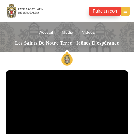
Faire un don
Accueil
Média
Videos
Les Saints De Notre Terre : Icônes D'espérance