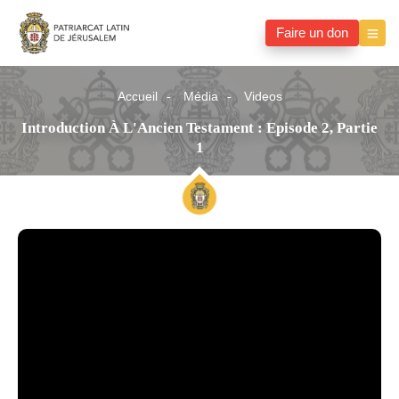
Faire un don
Accueil
Média
Videos
Introduction À L'Ancien Testament : Episode 2, Partie
1