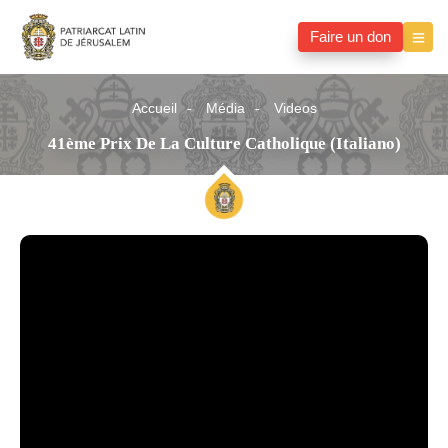
Faire un don
Accueil
Média
Videos
41ème Prix De La Culture Catholique (Italiano)