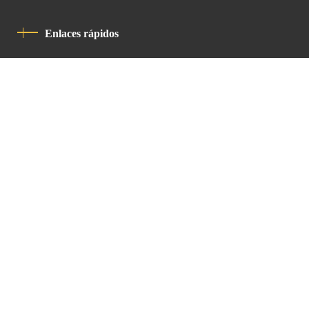
Enlaces rápidos
Política De Privacidad
Código De Conducta
Contacto
Latin Patriarchate Road
P.O.B 14152, Jerusalem 9114101
Tel
: +972 (2) 6471400
Email:
Chancellery@lpj.org