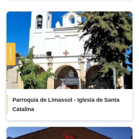
Las
parroquias
de
CHIPRE
la
diócesis
Parroquia de Limassol - Iglesia de Santa
Catalina