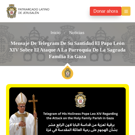
Donar ahora
Inicio
Noticias
Mensaje De Telegram De Su Santidad El Papa León
XIV Sobre El Ataque A La Parroquia De La Sagrada
Familia En Gaza