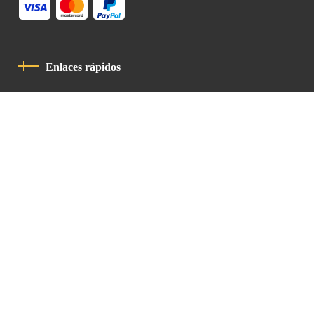
Enlaces rápidos
Política De Privacidad
Código De Conducta
Contacto
Latin Patriarchate Road
P.O.B 14152, Jerusalem 9114101
Tel
: +972 (2) 6471400
Email:
Chancellery@lpj.org