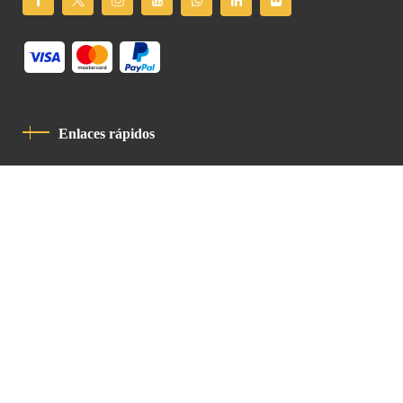
Enlaces rápidos
Política De Privacidad
Código De Conducta
Contacto
Latin Patriarchate Road
P.O.B 14152, Jerusalem 9114101
Tel
: +972 (2) 6471400