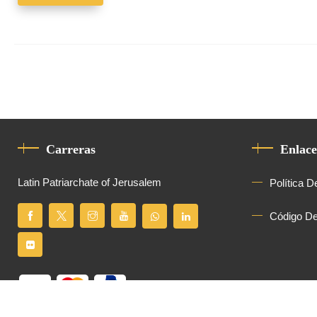
Carreras
Enlace
Latin Patriarchate of Jerusalem
Política D
Código D