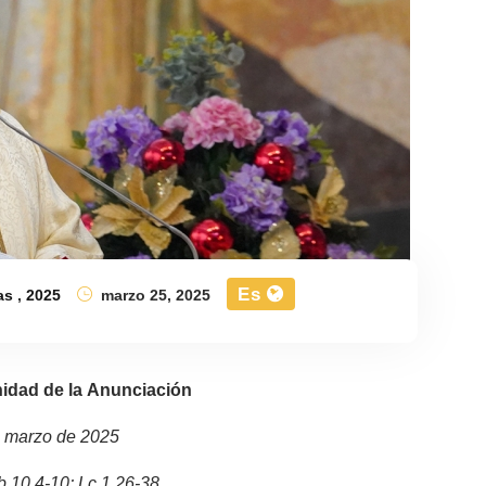
Es
as
,
2025
marzo 25, 2025
nidad de la Anunciación
e marzo de 2025
b 10,4-10; Lc 1,26-38