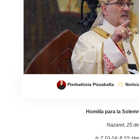
Pierbattista Pizzaballa
Notici
Homilía para la Solem
Nazaret, 25 d
Is 7,10-14; 8,10; He