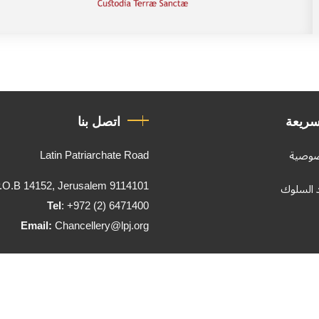
سريعة
اتصل بنا
Latin Patriarchate Road
صوصية
.O.B 14152, Jerusalem 9114101
د السلوك
Tel
: +972 (2) 6471400
Email:
Chancellery@lpj.org