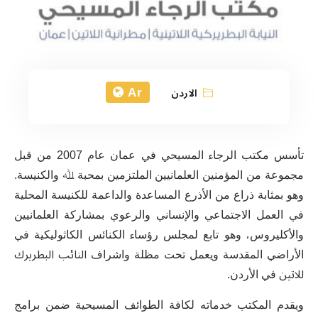
Ar
الاردن
ﺗﺄﺳﺲ ﻣﻜﺘﺐ ﺍﻟﺮﺟﺎء ﺍﻟﻤﺴﻴﺤﻲ ﻓﻲ ﻋﻤﺎﻥ ﻋﺎﻡ 2007 ﻣﻦ ﻗﺒﻞ
ﻣﺠﻤﻮﻋﺔ ﻣﻦ ﺍﻟﻤﺆﻣﻨﻴﻦ ﺍﻟﻌﻠﻤﺎﻧﻴﻴﻦ ﺍﻟﻤﻠﺘﺰﻣﻴﻦ ﺑﻤﺤﺒﺔ ﷲ ﻭﺍﻟﻜﻨﻴﺴﺔ.
ﻭﻫﻮ ﺑﻤﺜﺎﺑﺔ ﺫﺭﺍﻉ ﻣﻦ ﺍﻷﺫﺭﻉ ﺍﻟﻤﺴﺎﻋﺪﺓ ﻭﺍﻟﺪﺍﻋﻤﺔ ﻟﻠﻜﻨﻴﺴﺔ ﺍﻟﻤﺤﻠﻴﺔ
ﻓﻲ ﺍﻟﻌﻤﻞ ﺍﻻﺟﺘﻤﺎﻋﻲ ﻭﺍﻹﻧﺴﺎﻧﻲ ﻭﺍﻟﺮﻋﻮﻱ ﺑﻤﺸﺎﺭﻛﺔ ﺍﻟﻌﻠﻤﺎﻧﻴﻴﻦ
ﻭﺍﻷﻛﻠﻴﺮﻭﺱ، ﻭﻫﻮ ﺗﺎﺑﻊ ﻟﻤﺠﻠﺲ ﺭﺅﺳﺎء ﺍﻟﻜﻨﺎﺋﺲ ﺍﻟﻜﺎﺛﻮﻟﻴﻜﻴﺔ ﻓﻲ
ﺍﻷﺭﺍﺿﻲ ﺍﻟﻤﻘﺪﺳﺔ ﻭﻳﻌﻤﻞ ﺗﺤﺖ ﻣﻈﻠﺔ ﻭﺍﺷﺮﺍﻑ النائب البطريرك
للاتين ﻓﻲ ﺍﻷﺭﺩﻥ.
ﻭﻳﻘﺪﻡ ﺍﻟﻤﻜﺘﺐ ﺧﺪﻣﺎﺗﻪ ﻟﻜﺎﻓﺔ ﺍﻟﻄﻮﺍﺋﻒ ﺍﻟﻤﺴﻴﺤﻴﺔ ﺿﻤﻦ ﺑﺮﺍﻣﺞ