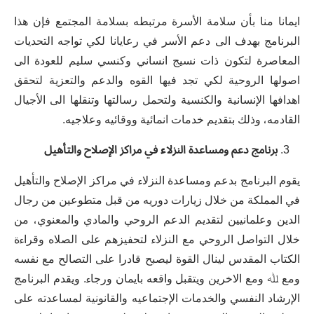
ﺍﻳﻤﺎﻧﺎ ﻣﻨﺎ ﺑﺄﻥ ﺳﻼﻣﺔ ﺍﻷﺳﺮﺓ ﻣﺮﺗﺒﻄﻪ ﺑﺴﻼﻣﺔ ﺍﻟﻤﺠﺘﻤﻊ ﻓﺈﻥ ﻫﺬﺍ
ﺍﻟﺒﺮﻧﺎﻣﺞ ﺑﻬﺪﻑ ﺍﻟﻰ ﺩﻋﻢ ﺍﻷﺳﺮ ﻓﻲ ﺭﻋﺎﻳﺎﻧﺎ ﻟﻜﻲ ﺗﻮﺍﺟﻪ ﺍﻟﺘﺤﺪﻳﺎﺕ
ﺍﻟﻤﻌﺎﺻﺮﺓ ﻟﺘﻜﻮﻥ ﺫﺍﺕ ﻧﺴﻴﺞ ﺍﻧﺴﺎﻧﻲ ﻭﻛﻨﺴﻲ ﺳﻠﻴﻢ ﻟﻠﻌﻮﺩﺓ ﺍﻟﻰ
ﺍﺻﻮﻟﻬﺎ ﺍﻟﺮﻭﺣﻴﺔ ﻟﻜﻲ ﺗﺠﺪ ﻓﻴﻬﺎ ﺍﻟﻘﻮﻩ ﻭﺍﻟﺪﻋﻢ ﻭﺍﻟﺘﻌﺰﻳﺔ ﻟﺘﺤﻘﻖ
ﺍﻫﺪﺍﻓﻬﺎ ﺍﻹﻧﺴﺎﻧﻴﺔ ﻭﺍﻟﻜﻨﺴﻴﺔ ﻭﻟﺘﺤﻤﻞ ﺭﺳﺎﻟﺘﻬﺎ ﻭﺗﻨﻘﻠﻬﺎ ﺍﻟﻰ ﺍﻷﺟﻴﺎﻝ
ﺍﻟﻘﺎﺩﻣﻪ، ﻭﺫﻟﻚ ﺑﺘﻘﺪﻳﻢ ﺧﺪﻣﺎﺕ ﺍﻧﻤﺎﺋﻴﺔ ﻭﻭﻗﺎﺋﻴﻪ ﻭﻋﻼﺟﻴﻪ.
ﺑﺮﻧﺎﻣﺞ
ﺩﻋﻢ
ﻭﻣﺴﺎﻋﺪﺓ
ﺍﻟﻨﺰﻻء
ﻓﻲ
ﻣﺮﺍﻛﺰ
ﺍﻹﺻﻼﺡ
ﻭﺍﻟﺘﺄﻫﻴﻞ
ﻳﻘﻮﻡ ﺍﻟﺒﺮﻧﺎﻣﺞ ﺑﺪﻋﻢ ﻭﻣﺴﺎﻋﺪﺓ ﺍﻟﻨﺰﻻء ﻓﻲ ﻣﺮﺍﻛﺰ ﺍﻹﺻﻼﺡ ﻭﺍﻟﺘﺄﻫﻴﻞ
ﻓﻲ ﺍﻟﻤﻤﻠﻜﺔ ﻣﻦ ﺧﻼﻝ ﺯﻳﺎﺭﺍﺕ ﺩﻭﺭﻳﻪ ﻣﻦ ﻗﺒﻞ ﻣﺘﻄﻮﻋﻴﻦ ﻣﻦ ﺭﺟﺎﻝ
ﺍﻟﺪﻳﻦ ﻭﻋﻠﻤﺎﻧﻴﻴﻦ ﻟﺘﻘﺪﻳﻢ ﺍﻟﺪﻋﻢ ﺍﻟﺮﻭﺣﻲ ﻭﺍﻟﻤﺎﺩﻱ ﻭﺍﻟﻤﻌﻨﻮﻱ، ﻣﻦ
ﺧﻼﻝ ﺍﻟﺘﻮﺍﺻﻞ ﺍﻟﺮﻭﺣﻲ ﻣﻊ ﺍﻟﻨﺰﻻء ﻟﺘﺤﻔﻴﺰﻫﻢ ﻋﻠﻰ ﺍﻟﺼﻼﻩ ﻭﻗﺮﺍءﺓ
ﺍﻟﻜﺘﺎﺏ ﺍﻟﻤﻘﺪﺱ ﻟﻴﻨﺎﻝ ﺍﻟﻘﻮﺓ ﻟﻴﺼﺒﺢ ﻗﺎﺩﺭﺍ ﻋﻠﻰ ﺍﻟﺘﺼﺎﻟﺢ ﻣﻊ ﻧﻔﺴﻪ
ﻭﻣﻊ ﷲ ﻭﻣﻊ ﺍﻻﺧﺮﻳﻦ ﻭﻳﺘﻘﺒﻞ ﻭﺍﻗﻌﻪ ﺑﺎﻳﻤﺎﻥ ﻭﺭﺟﺎء. ﻭﻳﻘﺪﻡ ﺍﻟﺒﺮﻧﺎﻣﺞ
ﺍﻹﺭﺷﺎﺩ ﺍﻟﻨﻔﺴﻲ ﻭﺍﻟﺨﺪﻣﺎﺕ ﺍﻹﺟﺘﻤﺎﻋﻴﻪ ﻭﺍﻟﻘﺎﻧﻮﻧﻴﺔ ﻟﻤﺴﺎﻋﺪﺗﻪ ﻋﻠﻰ