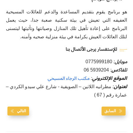
ﻫﻮ ﺑﺮﻧﺎﻣﺞ ﻳﻘﻮﻡ ﺑﺘﻘﺪﻳﻢ ﺍﻟﻤﺴﺎﻋﺪﺓ ﻭﺍﻟﺪﻋﻢ ﻟﻠﻌﺎﺋﻼﺕ ﺍﻟﻤﺴﻴﺤﻴﺔ
ﺍﻟﻌﻔﻴﻔﻪ ﺍﻟﺘﻲ ﺗﻌﻴﺶ ﻓﻲ ﺑﻴﺌﺔ ﺳﻜﻨﻴﺔ ﺻﻌﺒﺔ ﺟﺪﺍ، ﺣﻴﺚ ﻳﻌﻤﻞ
ﺍﻟﺒﺮﻧﺎﻣﺞ ﻋﻠﻰ ﺇﻋﺎﺩﺓ ﺗﺄﻫﻴﻞ ﺗﻠﻚ ﺍﻟﻤﻨﺎﺯﻝ ﻭﺻﻴﺎﻧﺘﻬﺎ ﻭﺗﺄﺛﻴﺜﻬﺎ ﻟﻴﺘﺴﻨﻰ
ﻟﺘﻠﻚ ﺍﻟﻌﺎﺋﻼﺕ ﺍﻟﻌﻴﺶ ﺑﻜﺮﺍﻣﺔ ﻓﻲ ﺑﻴﺌﺔ ﻣﻨﺰﻟﻴﺔ ﺻﺤﻴﻪ ﻭﺁﻣﻨﻪ.
ﻟﻺﺳﺘﻔﺴﺎﺭ
ﻳﺮﺟﻰ
ﺍﻷﺗﺼﺎﻝ
ﺑﻨﺎ
ﻣﻮﺑﺎﻳﻞ
:
0775999180
ﺗﻠﻔﺎﻛس
:
5939204 06
الموقع الإلكتروني
:
مكتب الرجاء المسيحي
لعنوان
:
ﻣﻄﺮﺍﻧﻴﻪ ﺍﻟﻼﺗﻴﻦ – ﺍﻟﺼﻮﻳﻔﻴﺔ - ﺷﺎﺭﻉ ﻋﻠﻲ ﺳﻴﺪﻭ ﺍﻟﻜﺮﺩﻱ –
ﻋﻤﺎﺭﺓ ﺭﻗﻢ ( 67 )
السابق
التالي