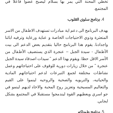
ﺗﺨﻄﻲ ﺍﻟﻤﺤﻨﺔ ﺍﻟﺘﻲ ﻳﻤﺮ ﺑﻬﺎ ﺑﺴﻼﻡ ﻟﻴﺼﺒﺢ ﻋﻀﻮﺍ ﻓﺎﻋﻼ ﻓﻲ
ﺍﻟﻤﺠﺘﻤﻊ.
ﺑﺮﻧﺎﻣﺞ
ﺳﻠﻮﻯ
ﺍﻟﻘﻠﻮﺏ
ﻳﻬﺪﻑ ﺍﻟﺒﺮﻧﺎﻣﺞ ﺍﻟﻰ ﺩﻋﻢ ﺍﻳﺔ ﻣﺒﺎﺩﺭﺍﺕ ﺗﺴﺘﻬﺪﻑ ﺍﻻﻁﻔﺎﻝ ﻣﻦ ﺍﻻﺳﺮ
ﺍﻟﻤﺘﻌﺜﺮﺓ ﻭﺫﻭﻱ ﺍﻻﺣﺘﻴﺎﺟﺎﺕ ﺍﻟﺨﺎﺻﺔ ﻭ ﻋﻨﺎﻳﺔ ﻭﺭﻋﺎﻳﺔ ﻭﺗﺮﻓﻴﻪ ﺍﺑﺎﺋﻨﺎ
ﻭﺍﺟﺪﺍﺩﻧﺎ. ﻳﻘﻮﻡ ﻫﺬﺍ ﺍﻟﺒﺮﻧﺎﻣﺞ ﺣﺎﻟﻴﺎ ﺑﺘﻘﺪﻳﻢ ﺑﻌﺾ ﺍﻟﺪﻋﻢ ﺍﻟﻰ ﺑﻴﺖ
ﺍﻷﻁﻔﺎﻝ - ﺳﻴﺪﺓ ﺍﻟﺠﺒﻞ – ﻋﻨﺠﺮﺓ ﺍﻟﺬﻱ ﻳﺴﺘﻀﻴﻒ ﺍﻷﻁﻔﺎﻝ ﻣﻦ
ﺍﻷﺳﺮ ﺍﻻﻗﻞ ﺣﻈﺎ. ﻭﻳﻘﻮﻡ ﺑﻬﺬﺍ ﺍﻟﺪﻋﻢ " ﺳﻴﺪﺍﺕ ﺍﺻﺪﻗﺎء ﺳﻴﺪﺓ ﺍﻟﺠﺒﻞ
ﻋﻨﺠﺮﺓ " ﻣﻦ ﺧﻼﻝ ﺯﻳﺎﺭﺍﺕ ﺩﻭﺭﻳﺔ ﻟﻠﻮﻗﻮﻑ ﻋﻠﻰ ﺍﺣﺘﻴﺎﺟﺎﺗﻬﻢ ﻭﻋﻤﻞ
ﻧﺸﺎﻁﺎﺕ ﻣﺨﺘﻠﻔﺔ ﻟﺠﻤﻊ ﺍﻟﺘﺒﺮﻋﺎﺕ ﻟﺪﻋﻢ ﺍﺣﺘﻴﺎﺟﺎﺗﻬﻢ ﺍﻟﻤﺎﺩﻳﺔ
ﻭﺍﻟﺤﻴﺎﺗﻴﻪ، ﻭﺍﻟﺘﺮﺑﻮﻳﻪ ﻭﺍﻟﺼﺤﻴﺔ ﻭﺍﻟﺮﻭﺣﻴﻪ ﻟﻴﻨﻤﻮﺍ ﻋﻠﻰ ﺍﻟﻘﻴﻢ
ﻭﺍﻟﺘﻌﺎﻟﻴﻢ ﺍﻟﻤﺴﻴﺤﻴﺔ ﻭﺗﻌﺰﻳﺰ ﺭﻭﺡ ﺍﻟﻤﺤﺒﺔ ﻭﺍﻻﺧﺎء ﻟﺪﻳﻬﻢ ﻟﻴﻨﻤﻮ ﻓﻲ
ﺟﻮ ﺍﺳﺮﻱ ﻭﻳﻌﻄﻴﻬﻢ ﺍﻟﻘﻮﺓ ﻟﻴﻨﺪﻣﺠﻮﺍ ﻣﺴﺘﻘﺒﻼ ﻓﻲ ﺍﻟﻤﺠﺘﻤﻊ ﺑﺸﻜﻞ
ﺍﻳﺠﺎﺑﻲ.
ﺑﺮﻧﺎﻣﺞ
ﻁﻮﺑﺎﻛﻢ