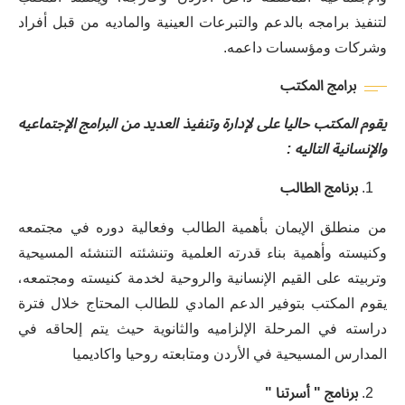
ﻟﺘﻨﻔﻴﺬ ﺑﺮﺍﻣﺠﻪ ﺑﺎﻟﺪﻋﻢ ﻭﺍﻟﺘﺒﺮﻋﺎﺕ ﺍﻟﻌﻴﻨﻴﺔ ﻭﺍﻟﻤﺎﺩﻳﻪ ﻣﻦ ﻗﺒﻞ ﺃﻓﺮﺍﺩ
ﻭﺷﺮﻛﺎﺕ ﻭﻣﺆﺳﺴﺎﺕ ﺩﺍﻋﻤﻪ.
ﺑﺮﺍﻣﺞ
ﺍﻟﻤﻜﺘﺐ
ﻳﻘﻮﻡ ﺍﻟﻤﻜﺘﺐ ﺣﺎﻟﻴﺎ ﻋﻠﻰ ﻹﺩﺍﺭﺓ ﻭﺗﻨﻔﻴﺬ ﺍﻟﻌﺪﻳﺪ ﻣﻦ ﺍﻟﺒﺮﺍﻣﺞ ﺍﻹﺟﺘﻤﺎﻋﻴﻪ
ﻭﺍﻹﻧﺴﺎﻧﻴﺔ ﺍﻟﺘﺎﻟﻴﻪ :
ﺑﺮﻧﺎﻣﺞ
ﺍﻟﻄﺎﻟﺐ
ﻣﻦ ﻣﻨﻄﻠﻖ ﺍﻹﻳﻤﺎﻥ ﺑﺄﻫﻤﻴﺔ ﺍﻟﻄﺎﻟﺐ ﻭﻓﻌﺎﻟﻴﺔ ﺩﻭﺭﻩ ﻓﻲ ﻣﺠﺘﻤﻌﻪ
ﻭﻛﻨﻴﺴﺘﻪ ﻭﺃﻫﻤﻴﺔ ﺑﻨﺎء ﻗﺪﺭﺗﻪ ﺍﻟﻌﻠﻤﻴﺔ ﻭﺗﻨﺸﺌﺘﻪ ﺍﻟﺘﻨﺸﺌﻪ ﺍﻟﻤﺴﻴﺤﻴﺔ
ﻭﺗﺮﺑﻴﺘﻪ ﻋﻠﻰ ﺍﻟﻘﻴﻢ ﺍﻹﻧﺴﺎﻧﻴﺔ ﻭﺍﻟﺮﻭﺣﻴﺔ ﻟﺨﺪﻣﺔ ﻛﻨﻴﺴﺘﻪ ﻭﻣﺠﺘﻤﻌﻪ،
ﻳﻘﻮﻡ ﺍﻟﻤﻜﺘﺐ ﺑﺘﻮﻓﻴﺮ ﺍﻟﺪﻋﻢ ﺍﻟﻤﺎﺩﻱ ﻟﻠﻄﺎﻟﺐ ﺍﻟﻤﺤﺘﺎﺝ ﺧﻼﻝ ﻓﺘﺮﺓ
ﺩﺭﺍﺳﺘﻪ ﻓﻲ ﺍﻟﻤﺮﺣﻠﺔ ﺍﻹﻟﺰﺍﻣﻴﻪ ﻭﺍﻟﺜﺎﻧﻮﻳﺔ ﺣﻴﺚ ﻳﺘﻢ ﺇﻟﺤﺎﻗﻪ ﻓﻲ
ﺍﻟﻤﺪﺍﺭﺱ ﺍﻟﻤﺴﻴﺤﻴﺔ ﻓﻲ ﺍﻷﺭﺩﻥ ﻭﻣﺘﺎﺑﻌﺘﻪ ﺭﻭﺣﻴﺎ ﻭﺍﻛﺎﺩﻳﻤﻴﺎ
ﺑﺮﻧﺎﻣﺞ
"
ﺃﺳﺮﺗﻨﺎ
"