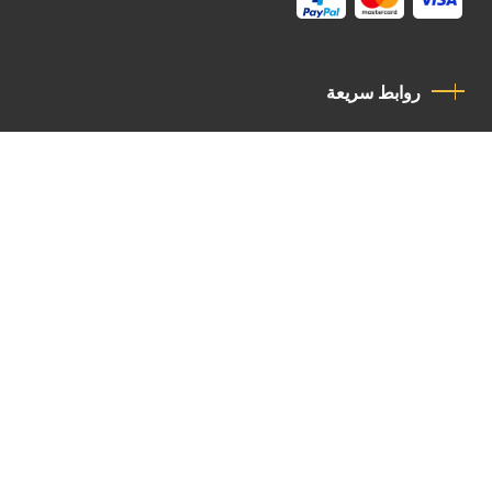
روابط سريعة
سياسة الخصوصية
مدونة قواعد السلوك
اتصل بنا
Latin Patriarchate Road
P.O.B 14152, Jerusalem 9114101
Tel
: +972 (2) 6471400
Email:
Chancellery@lpj.org