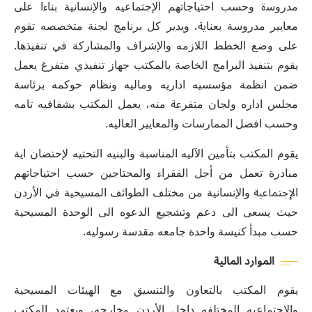
ﻣﺪﺭﻭﺳة ﻭﺣﺴﺐ ﺍﺣﺘﻴﺎﺟﺎﺗﻬﻢ ﺍﻹﺟﺘﻤﺎﻋﻴﻪ ﻭﺍﻹﻧﺴﺎﻧﻴﺔ ﺑﻨﺎءﺍ ﻋﻠﻰ
ﻣﻌﺎﻳﻴﺮ ﻣﺪﺭﻭﺳﺔ ﺑﻌﻨﺎية، ﻭﻳﺪﻳﺮ ﻛﻞ ﺑﺮﻧﺎﻣﺞ ﻟﺠﻨﺔ ﻣﺘﺨﺼﺼﻪ ﺗﻘﻮﻡ
ﻋﻠﻰ ﻭﺿﻊ ﺍﻟﺨﻄﻂ ﺍﻟﻼﺯﻣﻪ ﻭﺍﻹﺷﺮﺍﻑ ﻭﺍﻟﻤﺸﺎﺭﻛﺔ ﻓﻲ ﺗﻨﻔﻴﺬﻫﺎ.
ﻳﻘﻮﻡ ﺑﺘﻨﻔﻴﺬ ﺍﻟﺒﺮﺍﻣﺞ ﺍﻟﺨﺎﺻﺔ ﺑﺎﻟﻤﻜﺘﺐ ﺟﻬﺎﺯ ﺗﻨﻔﻴﺬﻱ ﻣﺘﻔﺮﻍ ﻳﻌﻤﻞ
ﺿﻤﻦ ﺍﻧﻈﻤﺔ ﻣﺆﺳﺴﻴﻪ ﺍﺩﺍﺭﻳﻪ ﻭﻣﺎﻟﻴﻪ ﻭﻧﻈﺎﻡ ﺣﻮﻛﻤﻪ ﺑﺮﺋﺎﺳﺔ
ﻣﺠﻠﺲ ﺍﺩﺍﺭﻩ ﻭﻟﺠﺎﻥ ﻣﺘﻔﺮعة ﻣﻨﻪ، ﻳﻌﻤﻞ ﺍﻟﻤﻜﺘﺐ ﺑﺸﻔﺎﻓﻴﻪ ﺗﺎﻣﻪ
ﻭﺣﺴﺐ ﺍﻓﻀﻞ ﺍﻟﻤﻤﺎﺭﺳﺎﺕ ﻭﺍﻟﻤﻌﺎﻳﻴﺮ ﺍﻟﻌﺎﻟﻴﻪ.
ﻳﻘﻮﻡ ﺍﻟﻤﻜﺘﺐ ﺑﺘﺄﻣﻴﻦ ﺍﻵﻟﻴﻪ ﺍﻟﻤﻨﺎﺳﺒﺔ ﻭﺍﻟﺒﻨﻴﻪ ﺍﻟﺘﺤﺘﻴﻪ ﻹﺣﺘﻀﺎﻥ ﺍﻳﺔ
ﻣﺒﺎﺩﺭﺓ ﺗﻌﻤﻞ ﻣﻦ ﺃﺟﻞ ﺍﻟﻔﻘﺮﺍء ﻭﺍﻟﻤﺤﺘﺎﺟﻴﻦ ﺣﺴﺐ ﺍﺣﺘﻴﺎﺟﺎﺗﻬﻢ
ﺍلإجتماعية ﻭﺍﻹﻧﺴﺎﻧﻴﺔ ﻣﻦ ﻣﺨﺘﻠﻒ ﺍﻟﻄﻮﺍﺋﻒ ﺍﻟﻤﺴﻴﺤﻴﺔ ﻓﻲ ﺍﻷﺭﺩﻥ
ﺣﻴﺚ ﻳﺴﻌﻰ ﺍﻟﻰ ﺩﻋﻢ ﻭﺗﺸﺠﻴﻊ ﺍﻟﺪﻋﻮﻩ ﺍﻟﻰ ﺍﻟﻮﺣﺪﺓ ﺍﻟﻤﺴﻴﺤﻴﺔ
ﺣﺴﺐ ﻣﺒﺪﺃ ﻛﻨﻴﺴﺔ ﻭﺍﺣﺪﺓ ﺟﺎﻣﻌﻪ ﻣﻘﺪﺳﺔ ﺭﺳﻮﻟﻴﻪ.
ﺍﻟﻤﻮﺍﺭﺩ
ﺍﻟﻤﺎﻟﻴﺔ
ﻳﻘﻮﻡ ﺍﻟﻤﻜﺘﺐ ﺑﺎﻟﺘﻌﺎﻭﻥ ﻭﺍﻟﺘﻨﺴﻴﻖ ﻣﻊ ﺍﻟﻬﻴﺌﺎﺕ ﺍﻟﻤﺴﻴﺤﻴﺔ
ﻭﺍﻹﺟﺘﻤﺎﻋﻴﻪ ﺍﻟﻤﺨﺘﻠﻔﻪ ﺩﺍﺧﻞ ﺍﻷﺭﺩﻥ ﻭﺧﺎﺭﺟﻪ، ﻭﻳﻌﺘﻤﺪ ﺍﻟﻤﻜﺘﺐ