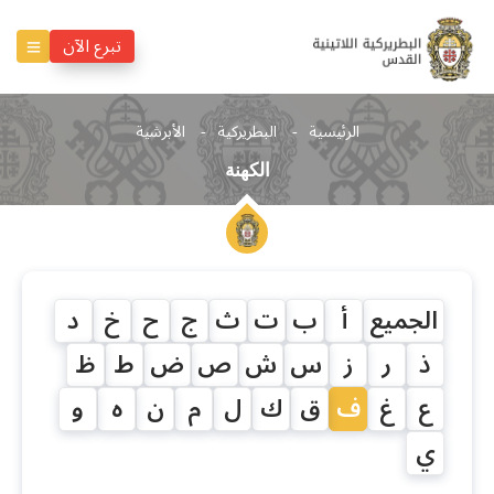
تبرع الآن
الرئيسية
البطريركية
الأبرشية
الكهنة
الجميع
أ
ب
ت
ث
ج
ح
خ
د
ذ
ر
ز
س
ش
ص
ض
ط
ظ
ع
غ
ف
ق
ك
ل
م
ن
ه
و
ي