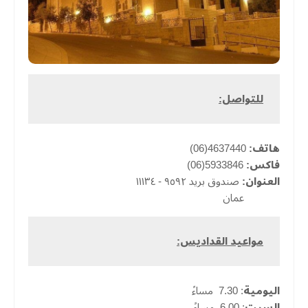
للتواصل:
هاتف:
4637440(06)
فاكس:
5933846(06)
العنوان:
صندوق بريد ٩٥٩٢ - ١١١٣٤
عمان
مواعيد القداديس:
اليومية
: 7.30 مساءً
السبت
: 6.00 مساءً