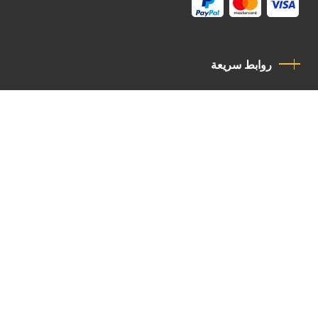
روابط سريعة
سياسة الخصوصية
مدونة قواعد السلوك
اتصل بنا
Latin Patriarchate Road
P.O.B 14152, Jerusalem 9114101
Tel
: +972 (2) 6471400
Email:
Chancellery@lpj.org