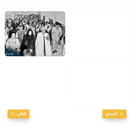
السابق
التالي