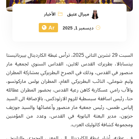
ميرال عتيق
الأخبار
Ar
ديسمبر 1, 2025
السبت 29 تشرين الثاني 2025، ترأس غبطة الكاردينال بييرباتيستا
بيتسابالا، بطريرك القدس للاتين، القداس السنوي لجمعية مار
منصور في القدس، وذلك في الصرح البطريركي بمشاركة المطران
وليم شوملي، النائب البطريركي العام، المطران بولس ماركوتسو،
والأب رامي عسكارية كاهن رعية القدس، بحضور المطران عطالله
حنا، رئيس اساقفة سبسطية للروم الارثوذكس، بالإضافة الى السيد
إلياس طمس، رئيس جمعية مار منصور وأعضائها والسيد جوزيف
حزبون، مدير البعثة البابوية في القدس، وعدد من المؤمنين
ومجموعة كشافة كاثوليك العرب.
في عظته، أشار غبطة الكاردينال إلى المعنى الوجودي والتاريخي