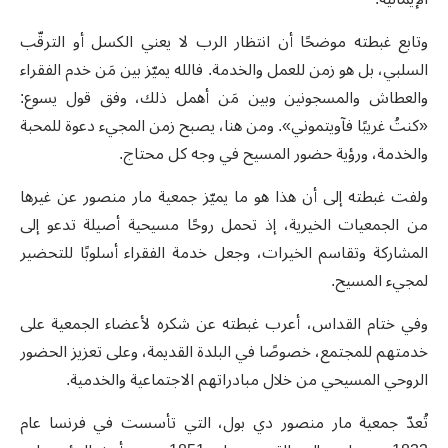
وتابع غبطته موضحًا أن انتظار الرب لا يعني الكسل أو الترقّب
السلبي، بل هو زمن للعمل والخدمة. فالله يميّز بين مَن خدم الفقراء
والعطاش والمسجونين وبين مَن أهمل ذلك، وفق قول يسوع:
«كنتُ غريبًا فآويتموني». ومن هنا، يصبح زمن المجيء دعوة للمحبة
والخدمة، ورؤية حضور المسيح في وجه كل محتاج.
ولفت غبطته إلى أن هذا هو ما يميّز جمعية مار منصور عن غيرها
من الجمعيات الخيرية، إذ تحمل روحًا مسيحية أصيلة تدعو إلى
المشاركة وتقاسم الخيرات، وجعل خدمة الفقراء أسلوبًا للتحضير
لمجيء المسيح.
وفي ختام القداس، أعرب غبطته عن شكره لأعضاء الجمعية على
خدمتهم للمجتمع، خصوصًا في البلدة القديمة، وعلى تعزيز الحضور
الروحي المسيحي من خلال مبادراتهم الاجتماعية والخدمية.
تُعدّ جمعية مار منصور دي بول، التي تأسست في فرنسا عام