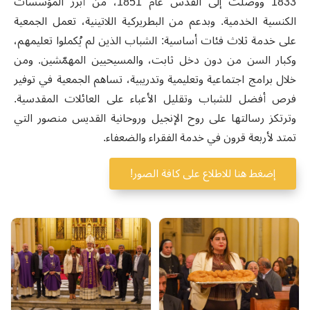
1833 ووصلت إلى القدس عام 1851، من أبرز المؤسسات
الكنسية الخدمية. وبدعم من البطريركية اللاتينية، تعمل الجمعية
على خدمة ثلاث فئات أساسية: الشباب الذين لم يُكملوا تعليمهم،
وكبار السن من دون دخل ثابت، والمسيحيين المهمّشين. ومن
خلال برامج اجتماعية وتعليمية وتدريبية، تساهم الجمعية في توفير
فرص أفضل للشباب وتقليل الأعباء على العائلات المقدسية.
وترتكز رسالتها على روح الإنجيل وروحانية القديس منصور التي
تمتد لأربعة قرون في خدمة الفقراء والضعفاء.
إضغط هنا للاطلاع على كافة الصور!