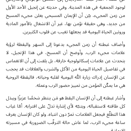
لوجود الجمعية في هذه المدينة. وفي حديثه عن إنجيل الأحد الأول
من زمن المجيء، بيّن أن الإيمان المسيحي يعلن مجيء المسيح
من جديد، وهي حقيقة نؤمن بها، غير أن الانشغال بالأمور المادية
وروتين الحياة اليومية قد يجعلها تغيب عن قلوب الكثيرين.
وأضاف غبطته أن زمن المجيء يدعونا إلى السهر واليقظة لرؤية
علامات مجيء الرب. وأوضح أن المسيح، في هذا الإنجيل، لا
يتحدث عن علامات إسكاتولوجية خارقة، بل يلفت إلى أن الانغماس
في تفاصيل الحياة اليومية من الأكل والشرب والعلاقات قد يحجب
عن الإنسان إدراك زيارة الله اليومية لقلبه وحياته، فاليقظة الروحية
هي ما يمكّن المؤمن من تمييز حضور الرب وعمله.
وأشار غبطته إلى أن الإنسان اليقظ هو مَن ينتظر شخصًا عزيزًا ويبذل
كل طاقته لاستقباله، ويتنبّه لأي إشارة تدلّ على اقترابه. أمّا غياب
هذا التطلّع فيجعل العلامات تمرّ دون انتباه. ولو كان الإنسان يعرف
ساعة مجيء الرب، لما عاش حالة الترقّب الضرورية في مسيرته
الإيمانية.