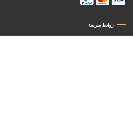
روابط سريعة
سياسة الخصوصية
مدونة قواعد السلوك
اتصل بنا
Latin Patriarchate Road
P.O.B 14152, Jerusalem 9114101
Tel
: +972 (2) 6471400
Email:
Chancellery@lpj.org