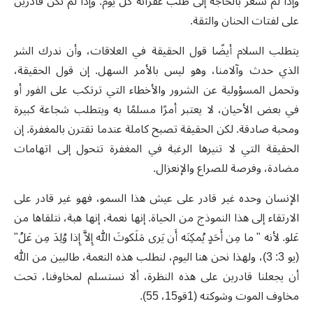
وإذا لم نشعر بالحاجة إلى طلب غفرانه كل يوم. وإذا لم نكن قادرين
على لفتات الحنان والثقة.
يتطلب السلام أيضًا قول الحقيقة في العلاقات، وأن ندرك الشر
الذي حدث وآلامنا، وهو ليس بالأمر السهل. إن قول الحقيقة،
وتحمل المسؤولية عن الشرور والأخطاء التي ترتكب على الفور أو
في بعض الأحيان، لا يعتبر أمرًا مسلمًا به ويتطلب شجاعة كبيرة
ومحبة صادقة. لكن الحقيقة تصبح كاملة عندما تقترن بالمغفرة. إن
الحقيقة التي لا تنيرها الرغبة في المغفرة تتحول إلى اتهامات
مضادة، وفرصة للصراع والإنعزال.
الإنسان وحده غير قادر على عيش هذا السمو، فهو غير قادر على
الارتقاء إلى هذا النموذج من الحياة. إنها نعمة، إنها هبة، نتلقاها من
عَلو. لأنه " ما مِن أَحَدٍ يُمكِنَه أَن يَرى مَلَكوتَ الله إِلاَّ إِذا وُلِدَ مِن عَلُ"
(يو 3: 3)، ولهذا نحن هنا اليوم، لنطلب هذه النعمة، طالبين من الله
أن يجعلنا قادرين على هذه النظرة، ألا نستسلم لمخاوفنا، تحت
مخاوف الموت وشوكته (1قو15، 55).