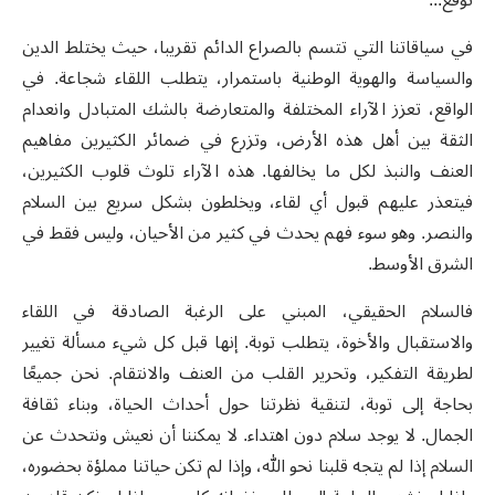
توقع...
في سياقاتنا التي تتسم بالصراع الدائم تقريبا، حيث يختلط الدين
والسياسة والهوية الوطنية باستمرار، يتطلب اللقاء شجاعة. في
الواقع، تعزز الآراء المختلفة والمتعارضة بالشك المتبادل وانعدام
الثقة بين أهل هذه الأرض، وتزرع في ضمائر الكثيرين مفاهيم
العنف والنبذ لكل ما يخالفها. هذه الآراء تلوث قلوب الكثيرين،
فيتعذر عليهم قبول أي لقاء، ويخلطون بشكل سريع بين السلام
والنصر. وهو سوء فهم يحدث في كثير من الأحيان، وليس فقط في
الشرق الأوسط.
فالسلام الحقيقي، المبني على الرغبة الصادقة في اللقاء
والاستقبال والأخوة، يتطلب توبة. إنها قبل كل شيء مسألة تغيير
لطريقة التفكير، وتحرير القلب من العنف والانتقام. نحن جميعًا
بحاجة إلى توبة، لتنقية نظرتنا حول أحداث الحياة، وبناء ثقافة
الجمال. لا يوجد سلام دون اهتداء. لا يمكننا أن نعيش ونتحدث عن
السلام إذا لم يتجه قلبنا نحو الله، وإذا لم تكن حياتنا مملؤة بحضوره،