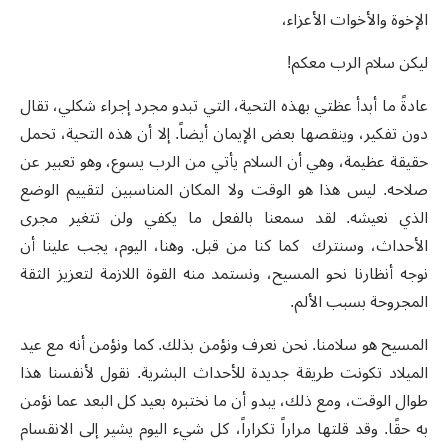
الإخوة والأخوات الأعزاء،
ليكن سلام الرب معكم!
عادةً ما أبدأ عظتي بهذه التحية، التي تبدو مجرد إجراء شكلي، تقال
دون تفكير، وينقصها بعض الإيمان أيضاً. إلا أن هذه التحية، تحمل
حقيقة عظيمة، وهي أن السلام يأتي من الرب يسوع، وهو تعبير عن
صلاحه. ليس هذا هو الوقت ولا المكان المناسبين لتقييم الوضع
الذي نعيشه. لقد سمعنا بالفعل ما يكفي ولن تتغير مجرى
الأحداث، وسنترك كما كنا من قبل. وهنا، اليوم، يجب علينا أن
نوجه أنظارنا نحو المسيح، ونستمد منه القوة اللازمة لتعزيز الثقة
المجروحة بسبب الألم.
المسيح هو سلامنا. نحن نعرف ونؤمن بذلك. كما ونؤمن أنه مع عيد
الميلاد تكونت طريقة جديدة للأحداث البشرية. نقول لأنفسنا هذا
طوال الوقت، ومع ذلك، يبدو أن ما نختبره بعيد كل البعد عما نؤمن
به حقًا. وقد قلتها مراراً تكراراً، كل شيء اليوم يشير إلى الانقسام