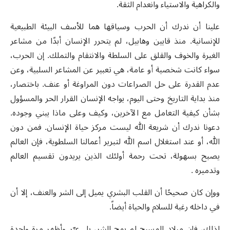
والكراهية والاستياء وانعدام الثقة.
علينا أن ندرك أن الحرب وسياقها هما للأسف البيئة الطبيعية
للإنسانية. منذ قايين وهابيل، لم يتحرر الإنسان أبدًا من مشاعر
الغيرة والخوف والقلق على السلطة والانتقام والتملك. إن الحرب،
سواء كانت شخصية أو عامة، هي تعبير عن المشاعر السلبية، وعن
عدم القدرة على حل الصراعات دون المراوغة أو عنف. باختصار،
منذ بداية التاريخ وحتى اليوم، يواجه الإنسان القرار الحر والمسؤول
بشأن كيفية التعامل مع الآخرين، وكيف وعلى ماذا يبني وجوده.
دعونا ندرك أن شريعة الله ليست مركز حياة الإنسان. فمن دون
الله، أو عند استغلال اسم الله لتبرير أعمالنا السلطوية، فإن العالم
يصبح بسهولة، تحت رحمة أولئك الذين يريدون تقسيم العالم
وتدميره .
ووإن كان صحيحًا أن القلب البشري يميل إلى الشر والعنف، إلا أن
في داخله رغبة للسلام والحياة أيضاً.
لذلك، فإن ميلاد المسيح لم يمحِ الشر، بل عبّر وأظهر مرة واحدة