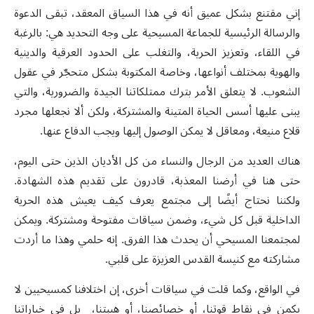
إني مقتنع بشكل عميق أنه في هذا السياق المعقد، تبقى الدعوة
والرسالة الرئيسية للجماعة المسيحية على وجه التحديد هي: بالرغبة
في اللقاء، وتعزيز الحرية، والتغلب على الحدود العرقية والدينية
والهوية بمختلف أنواعها، وخاصة المكتوبة بشكل متحجّر في عقول
الشعوب. لا يتعلق الأمر بترك ممتلكاتنا الجيدة والضرورية، والتي
يبنى عليها أسس الحياة المتينة والمشتركة، ولكن ألا نجعلها مجرد
قلاع منيعة، ومعاقل لا يمكن الوصول إليها ويجب الدفاع عنها.
هناك العديد من الرجال والنساء من كل الأديان الذين حتى اليوم،
حتى هنا في أرضنا المعذبة، قادرون على تقديم هذه الشهادة.
ولكننا نحتاج أيضًا إلى مجتمع يعرف كيف يعيش هذه الحرية
الداخلية قبل كل شيء، وضمن سياقات مفتوحة ومشتركة. ويمكن
لمجتمعنا المسيحي أن يحدث هذا الفرق. إنه حلمي وهذا ما أردت
مشاركته مع كنيسة القدس العزيزة على قلبي.
في الواقع، وكما قلت في سياقات أخرى، إن اختلافنا كمسيحيين لا
يكمن في نقاط قوتنا، أو خصائصنا، أو هيبتنا، بل في خياراتنا