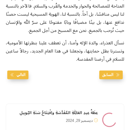
المتاحة للمصالحة والحوار والخدمة والقُرب والسلام. فالآخر بالنسبة
لنا ليس منافسًا، بل أخاً. بالنسبة لنا، الهوية المسيحية ليست حصنًا
ندافع عنها، بل بيتًا مضيافًا وبابًا مفتوحًا على سرّ الله والإنسان
حيث نُرحب بالجميع. نحن مع المسيح من أجل الجميع.
نسأل العذراء، والدة الإله وأمنا، أن تعطف علينا بنظرتها الأمومية،
وتسترنا بظل حمايتها، وتجعلنا في هذا العام الجديد، رجالاً ساعين
للسلام في أرضنا المقدسة.
السابق
التالي
عِظَةُ عِيدِ العَائِلَةِ المُقَدَّسَةِ واِفْتِتَاحُ سَنَةِ اليُوبِيلِ
ديسمبر 29, 2024